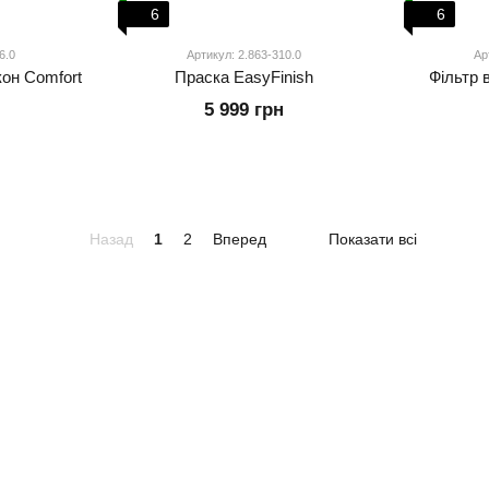
6
6
6.0
Артикул: 2.863-310.0
Ар
кон Comfort
Праска EasyFinish
Фільтр 
5 999 грн
Назад
1
2
Вперед
Показати всі