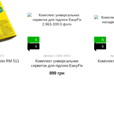
6
6
6
6
3.0
Артикул: 2.863-339.0
Ар
пін RM 511
Комплект універсальних
Комплект
серветок для підлоги EasyFix
899 грн