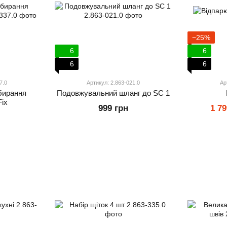
−25%
6
6
6
6
7.0
Артикул: 2.863-021.0
Ар
бирання
Подовжувальний шланг до SC 1
Fix
999 грн
1 79