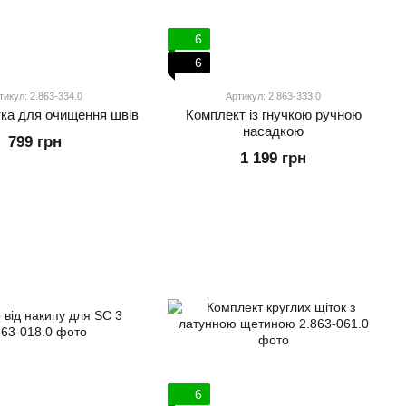
6
6
тикул: 2.863-334.0
Артикул: 2.863-333.0
тка для очищення швів
Комплект із гнучкою ручною
насадкою
799 грн
1 199 грн
6