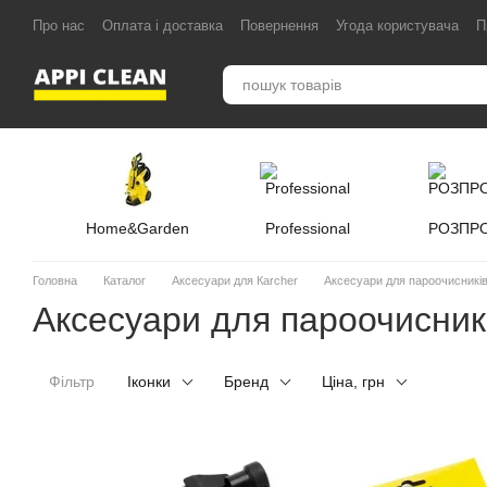
Перейти до основного контенту
Про нас
Оплата і доставка
Повернення
Угода користувача
П
Home&Garden
Professional
РОЗПР
Головна
Каталог
Аксесуари для Кarcher
Аксесуари для пароочисникі
Аксесуари для пароочисник
Фільтр
Іконки
Бренд
Ціна, грн