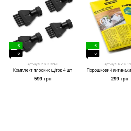
6
6
6
6
Артикул: 2.863-324.0
Артикул: 6.296-19
Комплект плоских щіток 4 шт
Порошковий антинаки
599 грн
299 грн