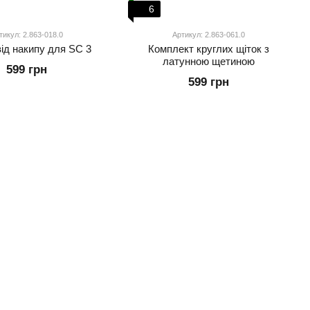
6
тикул: 2.863-018.0
Артикул: 2.863-061.0
від накипу для SC 3
Комплект круглих щіток з
латунною щетиною
599 грн
599 грн