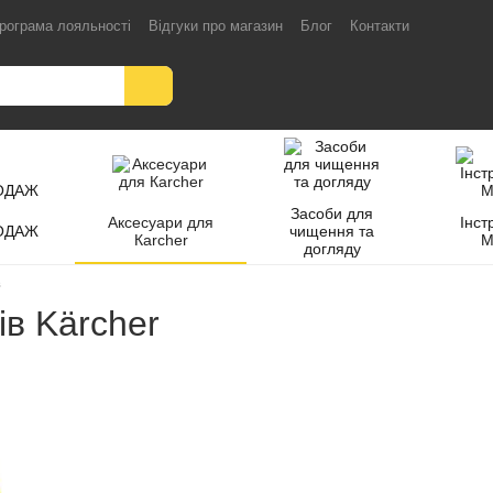
рограма лояльності
Відгуки про магазин
Блог
Контакти
Засоби для
Аксесуари для
Інст
ОДАЖ
чищення та
Кarcher
M
догляду
в
ів Kärcher