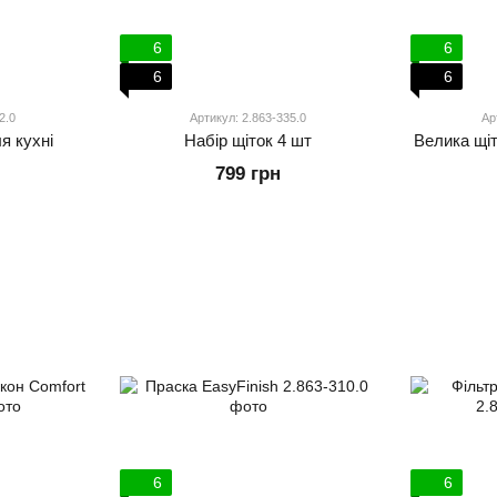
6
6
6
6
2.0
Артикул: 2.863-335.0
Ар
я кухні
Набір щіток 4 шт
Велика щі
799 грн
6
6