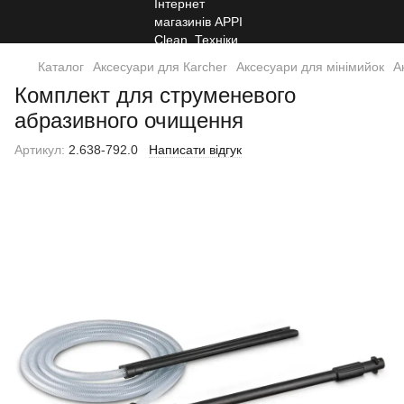
Каталог
Аксесуари для Кarcher
Аксесуари для мінімийок
А
Комплект для струменевого
абразивного очищення
Артикул:
2.638-792.0
Написати відгук