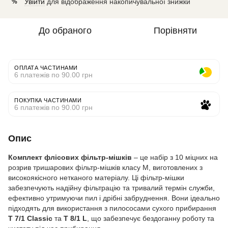
Увійти
для відображення накопичувальної знижки
%
До обраного
Порівняти
ОПЛАТА ЧАСТИНАМИ
6 платежів по 90.00 грн
ПОКУПКА ЧАСТИНАМИ
6 платежів по 90.00 грн
Опис
Комплект флісових фільтр-мішків
– це набір з 10 міцних на
розрив тришарових фільтр-мішків класу M, виготовлених з
високоякісного нетканого матеріалу. Ці фільтр-мішки
забезпечують надійну фільтрацію та тривалий термін служби,
ефективно утримуючи пил і дрібні забруднення. Вони ідеально
підходять для використання з пилососами сухого прибирання
T 7/1 Classic
та
T 8/1 L
, що забезпечує бездоганну роботу та