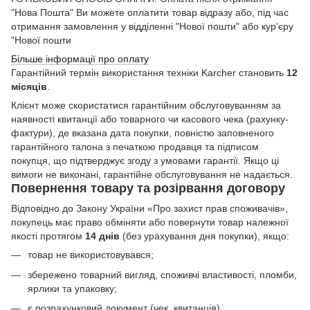
"Нова Пошта" Ви можете оплатити товар відразу або, під час
отримання замовлення у відділенні "Нової пошти" або кур'єру
"Нової пошти
Більше інформації про оплату
Гарантійний термін використання техніки Karcher становить
12
місяців
.
Клієнт може скористатися гарантійним обслуговуванням за
наявності квитанції або товарного чи касового чека (рахунку-
фактури), де вказана дата покупки, повністю заповненого
гарантійного талона з печаткою продавця та підписом
покупця, що підтверджує згоду з умовами гарантії. Якщо ці
вимоги не виконані, гарантійне обслуговування не надається.
Повернення товару та розірвання договору
Відповідно до Закону України «Про захист прав споживачів»,
покупець має право обміняти або повернути товар належної
якості протягом
14 днів
(без урахування дня покупки), якщо:
товар не використовувався;
збережено товарний вигляд, споживчі властивості, пломби,
ярлики та упаковку;
є розрахунковий документ (чек, квитанція)