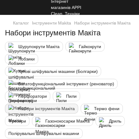
Каталог
Інструменти Makita
Набори інструментів Макіта
Набори інструментів Макіта
Шурупокрути Макіта
Гайкокрути
Лобзики
Кутові шліфувальні машини (Болгарки)
Багатофункціональний інструмент (реноватор)
Перфоратори
Пили
Набори інструментів Макіта
Термо фени
Фрезери
Газонокосарки Макіта
Дриль
Полірувальні шліфувальні машини