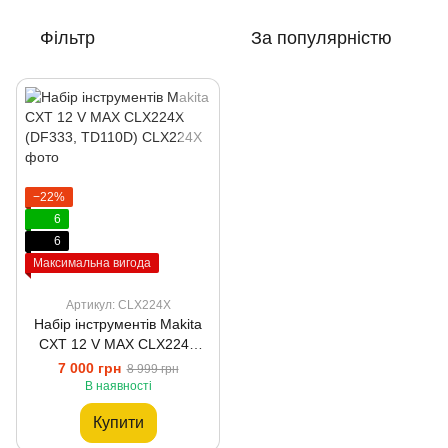
Фільтр
За популярністю
−22%
6
6
Максимальна вигода
Артикул: CLX224X
Набір інструментів Makita
CXT 12 V MAX CLX224X
(DF333, TD110D)
7 000 грн
8 999 грн
В наявності
Купити