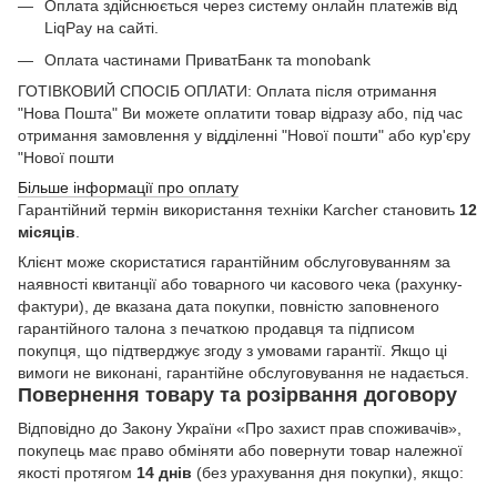
Оплата здійснюється через систему онлайн платежів від
LiqPay на сайті.
Оплата частинами ПриватБанк та monobank
ГОТІВКОВИЙ СПОСІБ ОПЛАТИ: Оплата після отримання
"Нова Пошта" Ви можете оплатити товар відразу або, під час
отримання замовлення у відділенні "Нової пошти" або кур'єру
"Нової пошти
Більше інформації про оплату
Гарантійний термін використання техніки Karcher становить
12
місяців
.
Клієнт може скористатися гарантійним обслуговуванням за
наявності квитанції або товарного чи касового чека (рахунку-
фактури), де вказана дата покупки, повністю заповненого
гарантійного талона з печаткою продавця та підписом
покупця, що підтверджує згоду з умовами гарантії. Якщо ці
вимоги не виконані, гарантійне обслуговування не надається.
Повернення товару та розірвання договору
Відповідно до Закону України «Про захист прав споживачів»,
покупець має право обміняти або повернути товар належної
якості протягом
14 днів
(без урахування дня покупки), якщо: