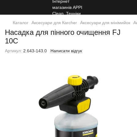
Каталог
Аксесуари для Кarcher
Аксесуари для мінімийок
А
Насадка для пінного очищення FJ
10C
Артикул:
2.643-143.0
Написати відгук