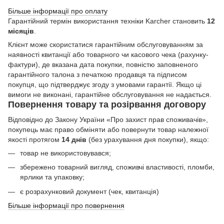
Більше інформації про оплату
Гарантійний термін використання техніки Karcher становить
12
місяців
.
Клієнт може скористатися гарантійним обслуговуванням за
наявності квитанції або товарного чи касового чека (рахунку-
фактури), де вказана дата покупки, повністю заповненого
гарантійного талона з печаткою продавця та підписом
покупця, що підтверджує згоду з умовами гарантії. Якщо ці
вимоги не виконані, гарантійне обслуговування не надається.
Повернення товару та розірвання договору
Відповідно до Закону України «Про захист прав споживачів»,
покупець має право обміняти або повернути товар належної
якості протягом
14 днів
(без урахування дня покупки), якщо:
товар не використовувався;
збережено товарний вигляд, споживчі властивості, пломби,
ярлики та упаковку;
є розрахунковий документ (чек, квитанція)
Більше інформації про повернення