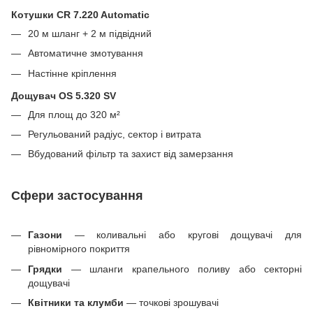
Котушки CR 7.220 Automatic
20 м шланг + 2 м підвідний
Автоматичне змотування
Настінне кріплення
Дощувач OS 5.320 SV
Для площ до 320 м²
Регульований радіус, сектор і витрата
Вбудований фільтр та захист від замерзання
Сфери застосування
Газони
— коливальні або кругові дощувачі для
рівномірного покриття
Грядки
— шланги крапельного поливу або секторні
дощувачі
Квітники та клумби
— точкові зрошувачі