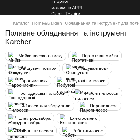
Каталог
Home&Garden
Обладнання та інструмент для поли
Поливне обладнання та інструмент
Karcher
Мийки високого тиску
Портативні мийки
Очищувачі повітря
Очищувачі води
Пароочисники
Побутові пилососи
Господарські пилососи
Миючі пилососи
Пилососи для збору золи
Паропилосос
Електрошвабра
Електровіник
Віконні пилососи
Робот-пилосос