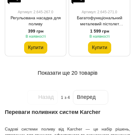
Артикул: 2.645-267.0
Артикул: 2.645-271.0
Регульована насадка для
Багатофункціональний
поливу
металевий пістолет
Premium
399 грн
1 599 грн
В наявності
В наявності
Купити
Купити
Показати ще 20 товарів
Назад
Вперед
1
з 4
Переваги поливних систем Karcher
Садові системи поливу від Karcher — це набір рішень,