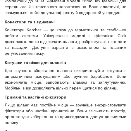
компактних до 50 м. Армовані моделі PrimoFlex ідеальні для
середнього й інтенсивного навантаження. Вони еластичні, не
зламуються, стійкі до ультрафіолету й водоростей усередині.
Конектори та з’єднувачі
Конектори Karcher — це ключ до герметичної та стабільної
роботи системи. Універсальні моделі з фіксацією Click
дозволяють легко підключати шланги, розбризкувачі, пістолети
та насадки. Доступні варіанти з аквастопом та плавним
регулюванням тиску.
Котушки та візки для шлангів
Для зручного зберігання шлангів використовуйте котушки з
автоматичним змотуванням або ручним барабаном. Вони
економлять місце, запобігають зламам та заплутуванню.
Мобільні візки дозволяють вільно переміщатися по ділянці.
Тримачі та настінні фіксатори
Якщо шланг має постійне місце — зручніше використовувати
фіксатори або настінні кронштейни. Вони звільняють простір,
організовують зберігання та пришвидшують доступ до системи
поливу.