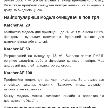
режим роботи — усе це втілено в техніці преміального класу.
Ви можете придбати очищувач повітря онлайн, не виходячи з
дому, за вигідною ціною.
Найпопулярніші моделі очищувачів повітря
Karcher AF 20
Компактна модель для приміщень до 20 м². Оснащена HEPA-
фільтром і вугільним елементом. Ідеальний варіант для
дитячих кімнат або спальні.
Karcher AF 50
Розрахований на площу до 65 м². Виявляє частки PM2.5,
регулює швидкість роботи відповідно до якості повітря. Має
цифровий дисплей та індикатор вологості.
Karcher AF 100
Професійна модель для великих приміщень. Встановлюється
в офісах, школах, лікарнях. Підтримує кілька фільтрів і
автоматичне керування.
Кожну модель можна замовити онлайн з оперативною
доставкою по Україні.
Застосування очищувачів повітря Karcher