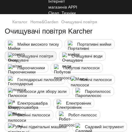
Каталог
Home&Garden
Очищувачі повітря
Очищувачі повітря Karcher
Мийки високого тиску
Портативні мийки
Очищувачі повітря
Очищувачі води
Пароочисники
Побутові пилососи
Господарські пилососи
Миючі пилососи
Пилососи для збору золи
Паропилосос
Електрошвабра
Електровіник
Віконні пилососи
Робот-пилосос
Ручні підмітальні машини
Садовий інструмент