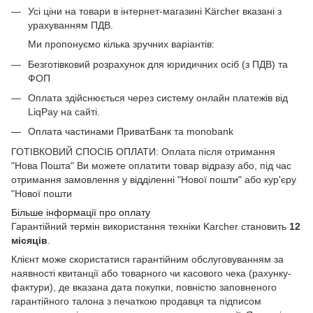
Усі ціни на товари в інтернет-магазині Kärcher вказані з
урахуванням ПДВ.
Ми пропонуємо кілька зручних варіантів:
Безготівковий розрахунок для юридичних осіб (з ПДВ) та
ФОП
Оплата здійснюється через систему онлайн платежів від
LiqPay на сайті.
Оплата частинами ПриватБанк та monobank
ГОТІВКОВИЙ СПОСІБ ОПЛАТИ: Оплата після отримання
"Нова Пошта" Ви можете оплатити товар відразу або, під час
отримання замовлення у відділенні "Нової пошти" або кур'єру
"Нової пошти
Більше інформації про оплату
Гарантійний термін використання техніки Karcher становить
12
місяців
.
Клієнт може скористатися гарантійним обслуговуванням за
наявності квитанції або товарного чи касового чека (рахунку-
фактури), де вказана дата покупки, повністю заповненого
гарантійного талона з печаткою продавця та підписом