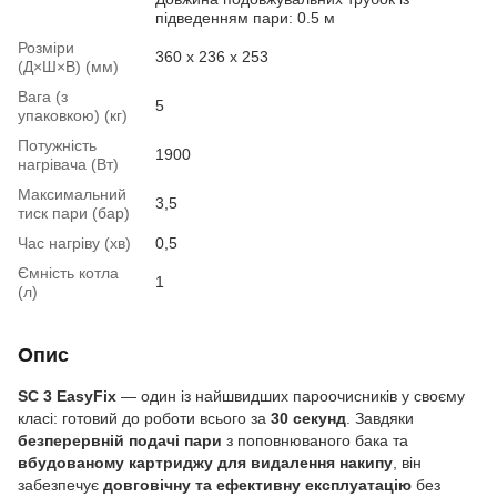
підведенням пари: 0.5 м
Розміри
360 x 236 x 253
(Д×Ш×В) (мм)
Вага (з
5
упаковкою) (кг)
Потужність
1900
нагрівача (Вт)
Максимальний
3,5
тиск пари (бар)
Час нагріву (хв)
0,5
Ємність котла
1
(л)
Опис
SC 3 EasyFix
— один із найшвидших пароочисників у своєму
класі: готовий до роботи всього за
30 секунд
. Завдяки
безперервній подачі пари
з поповнюваного бака та
вбудованому картриджу для видалення накипу
, він
забезпечує
довговічну та ефективну експлуатацію
без