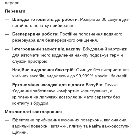
перерв.
Переваги
Швидка готовність до роботи
: Розігрів за 30 секунд для
негайного початку прибирання.
Безперервна робота
: Постійне поповнення водяного
резервуара для безперервного очищення.
Інтегрований захист від накипу
: Вбудований картридж
для автоматичного видалення накипу подовжує термін
служби пристрою.
Надійне видалення бактерій
: Очищує без використання
хімічних засобів, видаляючи до 99,999% вірусів і бактерій.
Ергономічна насадка для підлоги EasyFix
: Гнучке
з’єднання забезпечує комфортне користування, а
кріплення на липучках дозволяє знімати серветку без
контакту з брудом.
Можливості застосування
Ефективне прибирання кухонних поверхонь, включаючи
варильні поверхні, витяжки, плитку та навіть важкодоступні
щілини.