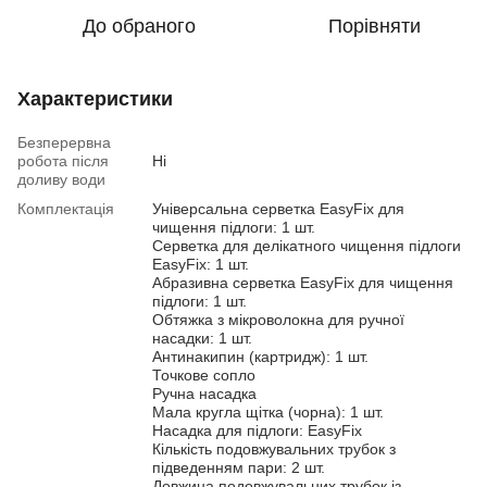
До обраного
Порівняти
Характеристики
Безперервна
робота після
Ні
доливу води
Комплектація
Універсальна серветка EasyFix для
чищення підлоги: 1 шт.
Серветка для делікатного чищення підлоги
EasyFix: 1 шт.
Абразивна серветка EasyFix для чищення
підлоги: 1 шт.
Обтяжка з мікроволокна для ручної
насадки: 1 шт.
Антинакипин (картридж): 1 шт.
Точкове сопло
Ручна насадка
Мала кругла щітка (чорна): 1 шт.
Насадка для підлоги: EasyFix
Кількість подовжувальних трубок з
підведенням пари: 2 шт.
Довжина подовжувальних трубок із