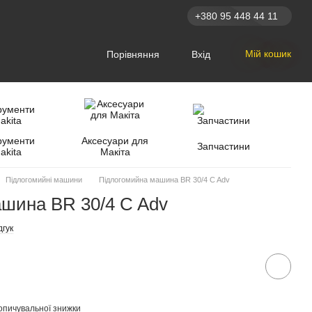
+380 95 448 44 11
Мій кошик
Порівняння
Вхід
рументи
Аксесуари для
Запчастини
akita
Макіта
Підлогомийні машини
Підлогомийна машина BR 30/4 C Adv
шина BR 30/4 C Adv
дгук
опичувальної знижки