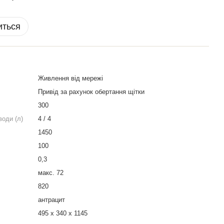
иться
Живлення від мережі
Привід за рахунок обертання щітки
300
води (л)
4 / 4
1450
100
0,3
макс. 72
820
антрацит
495 x 340 x 1145