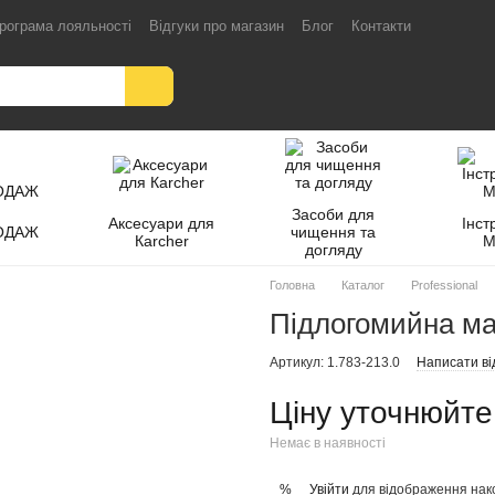
рограма лояльності
Відгуки про магазин
Блог
Контакти
Засоби для
Аксесуари для
Інст
ОДАЖ
чищення та
Кarcher
M
догляду
Головна
Каталог
Professional
Підлогомийна ма
Артикул: 1.783-213.0
Написати ві
Ціну уточнюйте
Немає в наявності
Увійти
для відображення нак
%