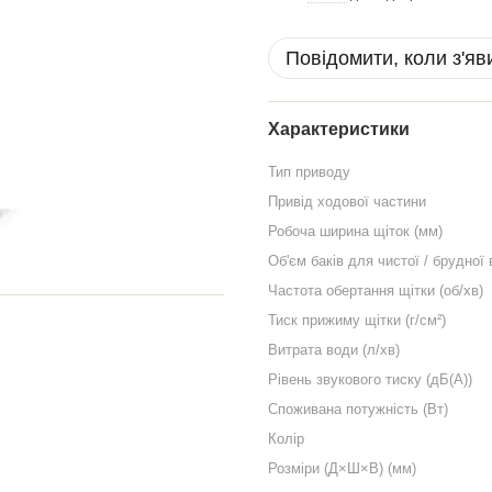
Повідомити, коли з'яв
Характеристики
Тип приводу
Привід ходової частини
Робоча ширина щіток (мм)
Об'єм баків для чистої / брудної 
Частота обертання щітки (об/хв)
Тиск прижиму щітки (г/см²)
Витрата води (л/хв)
Рівень звукового тиску (дБ(А))
Споживана потужність (Вт)
Колір
Розміри (Д×Ш×В) (мм)