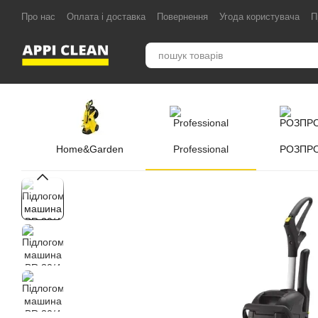
Перейти до основного контенту
Про нас
Оплата і доставка
Повернення
Угода користувача
П
Home&Garden
Professional
РОЗПР