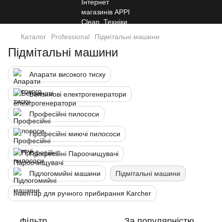
Каталог
Professional
Підмітальні машини
Підмітальні машини
Апарати високого тиску
Бензинові електрогенератори
Професійні пилососи
Професійні миючі пилососи
Професійні Пароочищувачі
Підлогомийні машини
Підмітальні машини
Інвентар для ручного прибирання Karcher
Фільтр
За популярністю