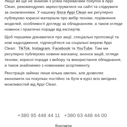
Якщо ви ще не знайомі з усіма перевагами покупок в Appi
Clean, рекомендуємо зареєструватися на сайті та слідкувати
за оновленнями. У нашому
блозі Appi Clean
ми регулярно
публікуємо корисні матеріали про вибір техніки, порівняння
моделей, особливості догляду за обладнанням, а також огляди
новинок і практичні поради від експертів.
Щоб першими дізнаватися про акції, спеціальні пропозиції та
нові надходження, підписуйтеся на соціальні мережі Appi
Clean:
TikTok
,
Instagram
,
Facebook
та
YouTube
. Там ми
регулярно публікуємо новини магазину, анонси акцій, огляди
техніки, корисні поради з вибору та використання обладнання,
а також знайомимо з новинками асортименту.
Реєстрація займає лише кілька хвилин, але дозволяє
економити на покупках постійно та бути в курсі всіх вигідних
можливостей від Appi Clean.
+380 95 448 44 11
+380 63 448 44 00
Контакти