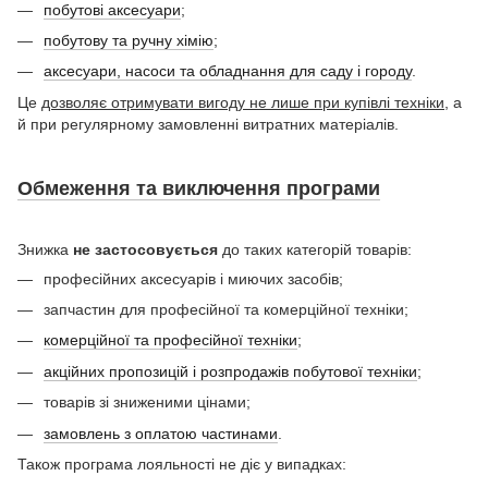
побутові аксесуари
;
побутову та ручну хімію
;
аксесуари, насоси та обладнання для саду і городу
.
Це
дозволяє отримувати вигоду не лише при купівлі техніки,
а
й при регулярному замовленні витратних матеріалів.
Обмеження та виключення програми
Знижка
не застосовується
до таких категорій товарів:
професійних аксесуарів і миючих засобів;
запчастин для професійної та комерційної техніки;
комерційної та професійної техніки
;
акційних пропозицій і розпродажів побутової техніки
;
товарів зі зниженими цінами;
замовлень з оплатою частинами
.
Також програма лояльності не діє у випадках: