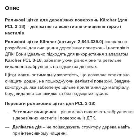
Опис
Роликові щітки для дерев'яних поверхонь Kärcher (для
PCL 3-18) – делікатне та ефективне очищення терас і
настилів
Роликові щітки Kärcher (артикул 2.644-339.0)
спеціально
розроблені для очищення дерев’яних поверхонь і настилів із
ДПК. Вони ідеально підходять для використання з апаратом
Kärcher PCL 3-18
, забезпечуючи рівномірне та ретельне
видалення забруднень на відкритих ділянках.
Щітки мають оптимальну жорсткість, що дозволяє ефективно
очищати дошки, не пошкоджуючи делікатні поверхні. Завдяки
конструкції, яка забезпечує щільне прилягання до матеріалу,
бруд видаляється швидко та без надмірних зусиль.
Переваги роликових щіток для PCL 3-18:
Ретельне очищення
– рівномірно видаляють забруднення
з дерев’яних настилів і поверхонь із ДПК.
Делікатна дія
– не пошкоджують структуру дерева навіть
при інтенсивному чищенні.