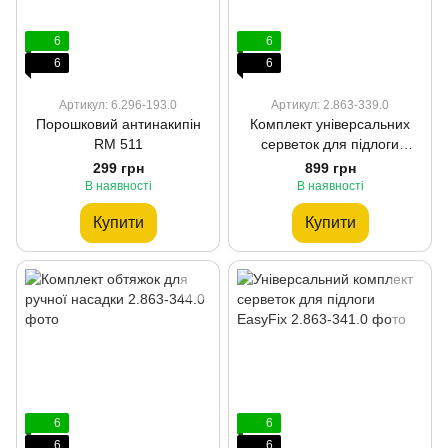
6
6
6
6
Артикул: 6.296-193.0
Артикул: 2.863-339.0
Порошковий антинакипін
Комплект універсальних
RM 511
серветок для підлоги
EasyFix
299 грн
899 грн
В наявності
В наявності
Купити
Купити
6
6
6
6