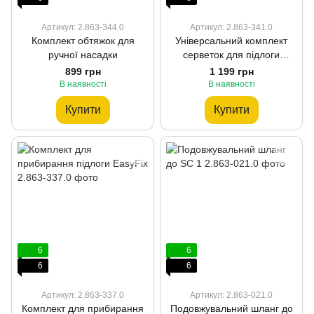
Артикул: 2.863-344.0
Артикул: 2.863-341.0
Комплект обтяжок для
Універсальний комплект
ручної насадки
серветок для підлоги
EasyFix
899 грн
1 199 грн
В наявності
В наявності
Купити
Купити
6
6
6
6
Артикул: 2.863-337.0
Артикул: 2.863-021.0
Комплект для прибирання
Подовжувальний шланг до