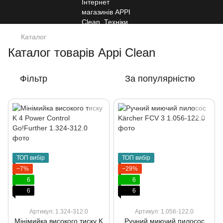
Каталог
Каталог товарів Appi Clean
Фільтр
За популярністю
ТОП вибір
ТОП вибір
−7%
−29%
6
6
6
6
Артикул: 1.324-312.0
Артикул: 1.056-122.0
Мінімийка високого тиску K
Ручний миючий пилосос