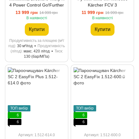
4 Power Control Go!Further
Kärcher FCV 3
13 999 грн
11 999 грн
14 999 грн
16 999 грн
В наявності
В наявності
Купити
Купити
Продуктивність за площею (м²/
год)
30 м²/год
Продуктивність
(л/год)
макс. 420 л/год
Тиск
130 (бар/МПа)
ТОП вибір
ТОП вибір
6
6
6
6
Артикул: 1.512-614.0
Артикул: 1.512-600.0