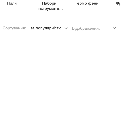
Пили
Набори
Термо фени
Фрезе
інструментів
Макіта
Сортування:
за популярністю
Відображення: