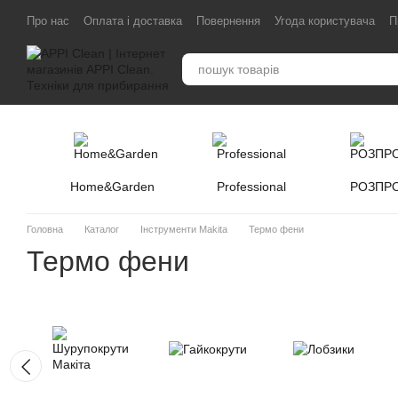
Перейти до основного контенту
Про нас
Оплата і доставка
Повернення
Угода користувача
П
Home&Garden
Professional
РОЗПР
Головна
Каталог
Інструменти Makita
Термо фени
Термо фени