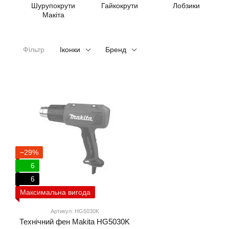
Шурупокрути
Гайкокрути
Лобзики
Макіта
Фільтр
Іконки
Бренд
−29%
6
6
Максимальна вигода
Артикул: HG5030K
Технічний фен Makita HG5030K