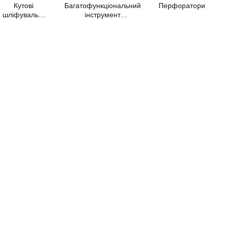
Кутові
Багатофункціональний
Перфоратори
шліфувальні
інструмент
машини
(реноватор)
(Болгарки)