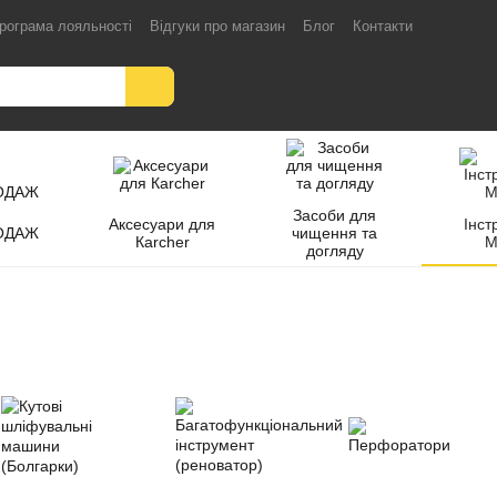
рограма лояльності
Відгуки про магазин
Блог
Контакти
Засоби для
Аксесуари для
Інст
ОДАЖ
чищення та
Кarcher
M
догляду