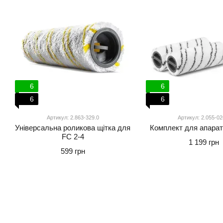
6
6
6
6
Артикул: 2.863-329.0
Артикул: 2.055-02
Універсальна роликова щітка для
Комплект для апараті
FC 2-4
1 199 грн
599 грн