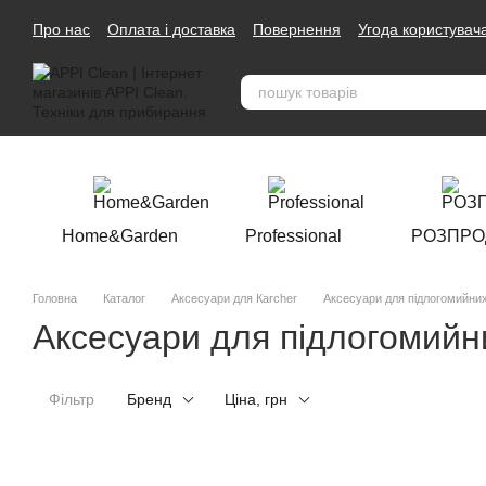
Перейти до основного контенту
Про нас
Оплата і доставка
Повернення
Угода користувач
Home&Garden
Professional
РОЗПР
Головна
Каталог
Аксесуари для Кarcher
Аксесуари для підлогомийних
Аксесуари для підлогомийн
Фільтр
Бренд
Ціна, грн