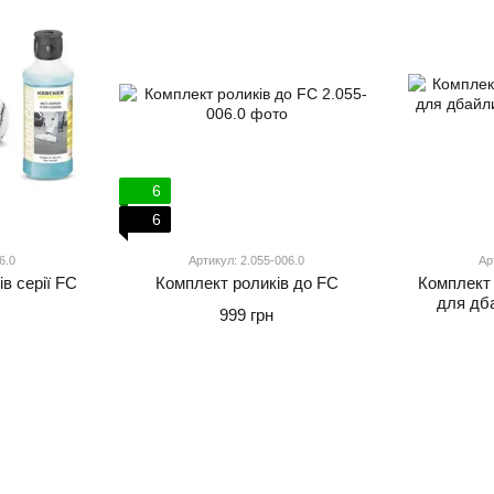
6
6
6.0
Артикул: 2.055-006.0
Ар
в серії FC
Комплект роликів до FC
Комплект 
для дб
999 грн