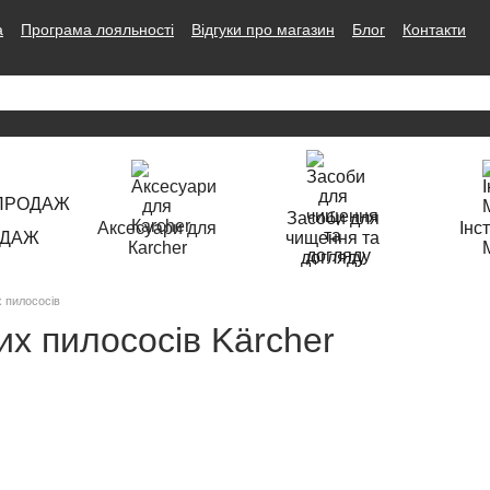
а
Програма лояльності
Відгуки про магазин
Блог
Контакти
Засоби для
Аксесуари для
Інс
ОДАЖ
чищення та
Кarcher
догляду
 пилососів
их пилососів Kärcher