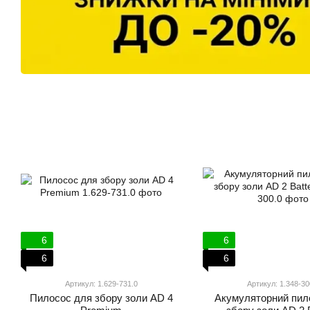
6
6
6
6
Артикул: 1.629-731.0
Артикул: 1.348-30
Пилосос для збору золи AD 4
Акумуляторний пил