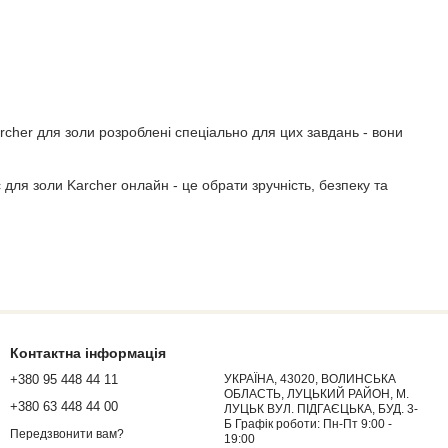
archer для золи розроблені спеціально для цих завдань - вони
для золи Karcher онлайн - це обрати зручність, безпеку та
нієву всмоктувальну трубу, стійку до нагріву.
Контактна інформація
ся натисканням кнопки. Може використовуватись як звичайний
+380 95 448 44 11
УКРАЇНА, 43020, ВОЛИНСЬКА
ОБЛАСТЬ, ЛУЦЬКИЙ РАЙОН, М.
+380 63 448 44 00
ЛУЦЬК ВУЛ. ПІДГАЄЦЬКА, БУД. 3-
Б Графік роботи: Пн-Пт 9:00 -
Передзвонити вам?
19:00