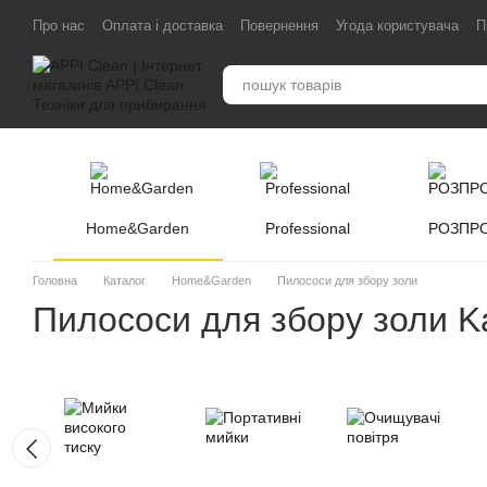
Перейти до основного контенту
Про нас
Оплата і доставка
Повернення
Угода користувача
П
Home&Garden
Professional
РОЗПР
Головна
Каталог
Home&Garden
Пилососи для збору золи
Пилососи для збору золи Ka