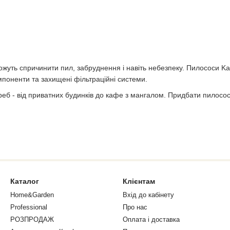
 можуть спричинити пил, забруднення і навіть небезпеку. Пилососи K
мпоненти та захищені фільтраційні системи.
реб - від приватних будинків до кафе з мангалом. Придбати пилосос 
щенням. Ідеальна для камінів, пічок та невеликих грилів. Має алюмі
Каталог
Клієнтам
ації. Оснащена плоским складчастим фільтром, який легко очищуєть
Home&Garden
Вхід до кабінету
Professional
Про нас
РОЗПРОДАЖ
Оплата і доставка