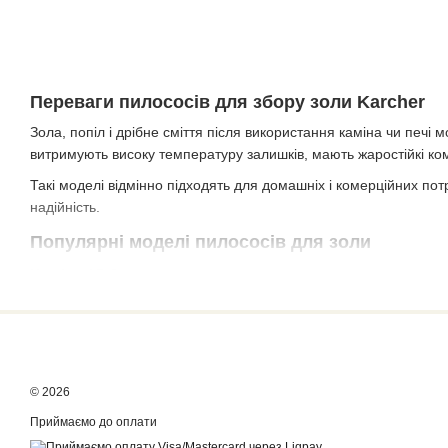
Переваги пилососів для збору золи Karcher
Зола, попіл і дрібне сміття після використання каміна чи печі
витримують високу температуру залишків, мають жаростійкі ко
Такі моделі відмінно підходять для домашніх і комерційних пот
надійність.
Популярні моделі пилососів для золи
Karcher AD 2
Компактна модель із металевим баком на 14 л та фільтром з очи
Karcher AD 4 Premium
Більш потужна версія з об'ємом 17 л і високим рівнем фільтр
пилосос.
© 2026
Сфери застосування зольних пилососів
Приймаємо до оплати