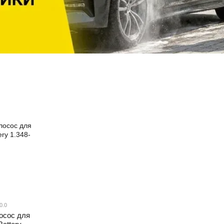
0.0
осос для