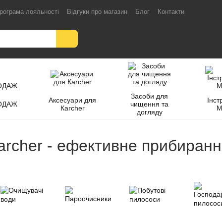
рограма лояльності
Відгуки про магазин
Блог
Контакти
Засоби для
Аксесуари для
Інст
ОДАЖ
чищення та
Кarcher
M
догляду
rcher - ефективне прибирання