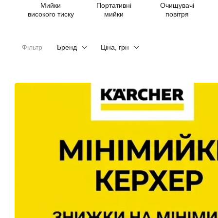
Мийки
Портативні
Очищувачі
високого тиску
мийки
повітря
Фільтр
Бренд
Ціна, грн