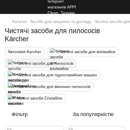
Каталог
Засоби для чищення та догляду
Чистячі засоби дл
Чистячі засоби для пилососів
Kärcher
Автохімія Karcher
Чистячі засоби для мінімийок
Чистячі засоби для пилососів
Чистячі засоби для підлогомийних машин
Чистячі засоби для віконних пилососів
Миючі засоби Cristalline
Фільтр
За популярністю