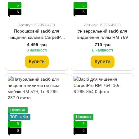
6
6
6
6
Артикул: 6.295-847.0
Артикул: 6.295-490.0
Порошковий засіб для
Універсальний засіб для
чищення килимів CarpetPro
видалення плям RM 769
RM 760, 10кг
4 499 грн
710 грн
В наявності
В наявності
Купити
Купити
Новинка
ТОП вибір
Новинка
6
6
6
6