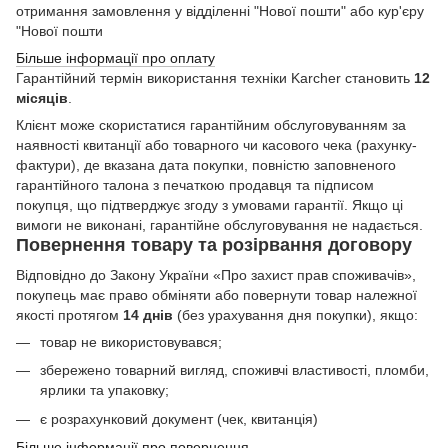
отримання замовлення у відділенні "Нової пошти" або кур'єру
"Нової пошти
Більше інформації про оплату
Гарантійний термін використання техніки Karcher становить
12
місяців
.
Клієнт може скористатися гарантійним обслуговуванням за
наявності квитанції або товарного чи касового чека (рахунку-
фактури), де вказана дата покупки, повністю заповненого
гарантійного талона з печаткою продавця та підписом
покупця, що підтверджує згоду з умовами гарантії. Якщо ці
вимоги не виконані, гарантійне обслуговування не надається.
Повернення товару та розірвання договору
Відповідно до Закону України «Про захист прав споживачів»,
покупець має право обміняти або повернути товар належної
якості протягом
14 днів
(без урахування дня покупки), якщо:
товар не використовувався;
збережено товарний вигляд, споживчі властивості, пломби,
ярлики та упаковку;
є розрахунковий документ (чек, квитанція)
Більше інформації про повернення