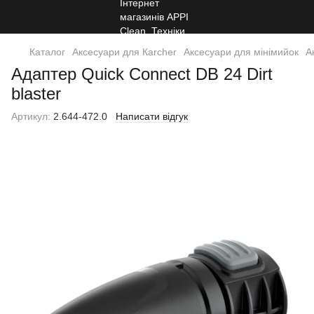
Каталог
Аксесуари для Кarcher
Аксесуари для мінімийок
А
Адаптер Quick Connect DB 24 Dirt
blaster
Артикул:
2.644-472.0
Написати відгук