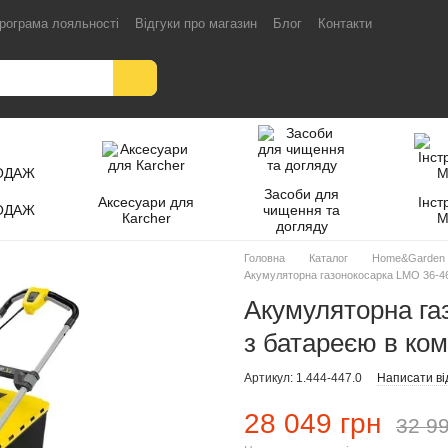
рограма лояльності
Відгуки про магазин
Блог
Контакти
Засоби для
Аксесуари для
Інст
ОДАЖ
чищення та
Кarcher
M
догляду
Головна
Каталог
Home&Garden
Акумуляторна газонокосарка LMO 36-46 
Акумуляторна газ
з батареєю в ком
Артикул: 1.444-447.0
Написати ві
28 049 грн
32 99