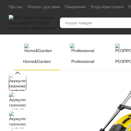
Перейти до основного контенту
Про нас
Оплата і доставка
Повернення
Угода користувача
П
Home&Garden
Professional
РОЗПР