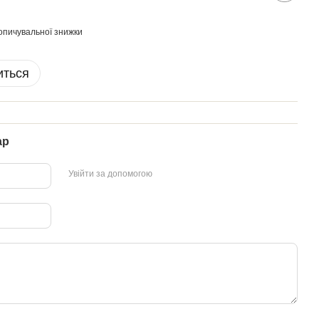
опичувальної знижки
иться
ар
Увійти за допомогою