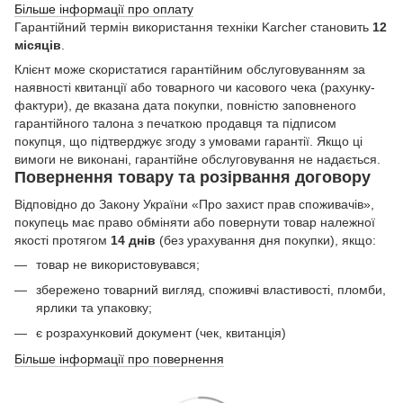
Більше інформації про оплату
Гарантійний термін використання техніки Karcher становить
12
місяців
.
Клієнт може скористатися гарантійним обслуговуванням за
наявності квитанції або товарного чи касового чека (рахунку-
фактури), де вказана дата покупки, повністю заповненого
гарантійного талона з печаткою продавця та підписом
покупця, що підтверджує згоду з умовами гарантії. Якщо ці
вимоги не виконані, гарантійне обслуговування не надається.
Повернення товару та розірвання договору
Відповідно до Закону України «Про захист прав споживачів»,
покупець має право обміняти або повернути товар належної
якості протягом
14 днів
(без урахування дня покупки), якщо:
товар не використовувався;
збережено товарний вигляд, споживчі властивості, пломби,
ярлики та упаковку;
є розрахунковий документ (чек, квитанція)
Більше інформації про повернення