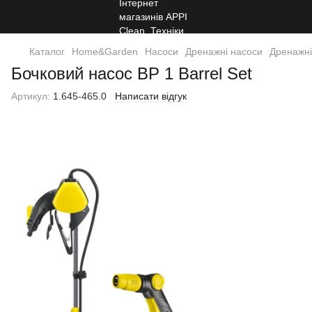
Каталог
Home&Garden
Насоси
Дренажні насоси
Дренажні
Бочковий насос BP 1 Barrel Set
Артикул:
1.645-465.0
Написати відгук