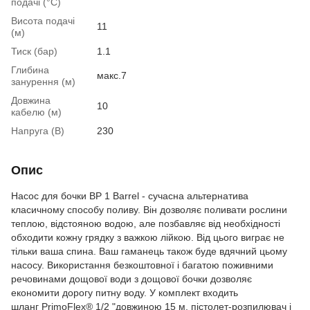
подачі (°C)
Висота подачі
11
(м)
Тиск (бар)
1.1
Глибина
макс.7
занурення (м)
Довжина
10
кабелю (м)
Напруга (В)
230
Опис
Насос для бочки BP 1 Barrel - сучасна альтернатива
класичному способу поливу. Він дозволяє поливати рослини
теплою, відстояною водою, але позбавляє від необхідності
обходити кожну грядку з важкою лійкою. Від цього виграє не
тільки ваша спина. Ваш гаманець також буде вдячний цьому
насосу. Використання безкоштовної і багатою поживними
речовинами дощової води з дощової бочки дозволяє
економити дорогу питну воду. У комплект входить
шланг PrimoFlex® 1/2 "довжиною 15 м, пістолет-розпилювач і