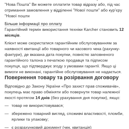
"Нова Пошта" Ви можете оплатити товар відразу або, під час
отримання замовлення у відділенні "Нової пошти" або кур'єру
"Нової пошти
Більше інформації про оплату
Гарантійний термін використання техніки Karcher становить
12
місяців
.
Клієнт може скористатися гарантійним обслуговуванням за
наявності квитанції або товарного чи касового чека (рахунку-
фактури), де вказана дата покупки, повністю заповненого
гарантійного талона з печаткою продавця та підписом
покупця, що підтверджує згоду з умовами гарантії. Якщо ці
вимоги не виконані, гарантійне обслуговування не надається.
Повернення товару та розірвання договору
Відповідно до Закону України «Про захист прав споживачів»,
покупець має право обміняти або повернути товар належної
якості протягом
14 днів
(без урахування дня покупки), якщо:
товар не використовувався;
збережено товарний вигляд, споживчі властивості, пломби,
ярлики та упаковку;
є розрахунковий документ (чек, квитанція)