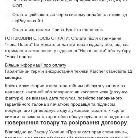
ФОП
Оплата здійснюється через систему онлайн платежів від
LiqPay на сайті.
Оплата частинами ПриватБанк та monobank
ГОТІВКОВИЙ СПОСІБ ОПЛАТИ: Оплата після отримання
"Нова Пошта" Ви можете оплатити товар відразу або, під час
отримання замовлення у відділенні "Нової пошти" або кур'єру
"Нової пошти
Більше інформації про оплату
Гарантійний термін використання техніки Karcher становить
12
місяців
.
Клієнт може скористатися гарантійним обслуговуванням за
наявності квитанції або товарного чи касового чека (рахунку-
фактури), де вказана дата покупки, повністю заповненого
гарантійного талона з печаткою продавця та підписом
покупця, що підтверджує згоду з умовами гарантії. Якщо ці
вимоги не виконані, гарантійне обслуговування не надається.
Повернення товару та розірвання договору
Відповідно до Закону України «Про захист прав споживачів»,
покупець має право обміняти або повернути товар належної