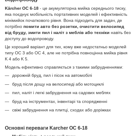
Kärcher OC 6-18
- це акумуляторна мийка середнього тиску,
яка поєднує мобільність портативних моделей і ефективність
мінімийок початкового рівня. Вона підходить для задач, де
потрібно
помити авто без розетки, очистити велосипед
від бруду, змити пил і наліт з меблів або техніки
навіть без
доступу до водопроводу.
Це хороший варіант для тих, кому вже недостатньо моделей
типу OC 3 або OC 4, але не потрібна повноцінна мийка рівня
K 4 або K 5.
Модель ефективно справляється з такими забрудненнями:
дорожній бруд, пил і пісок на автомобілі
бруд після дощу на велосипеді або мотоциклі
пил, наліт і легкі забруднення на садових меблях
бруд на інструментах, інвентарі та спорядженні
свіжі забруднення на плитці, сходах або доріжках
Основні переваги Karcher OC 6-18