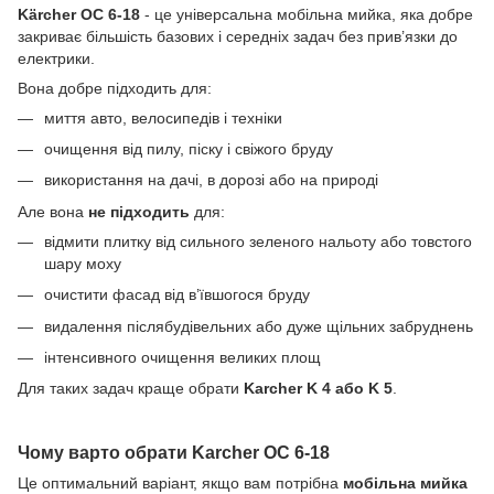
Kärcher OC 6-18
- це універсальна мобільна мийка, яка добре
закриває більшість базових і середніх задач без прив’язки до
електрики.
Вона добре підходить для:
миття авто, велосипедів і техніки
очищення від пилу, піску і свіжого бруду
використання на дачі, в дорозі або на природі
Але вона
не підходить
для:
відмити плитку від сильного зеленого нальоту або товстого
шару моху
очистити фасад від в’ївшогося бруду
видалення післябудівельних або дуже щільних забруднень
інтенсивного очищення великих площ
Для таких задач краще обрати
Karcher K 4 або K 5
.
Чому варто обрати Karcher OC 6-18
Це оптимальний варіант, якщо вам потрібна
мобільна мийка