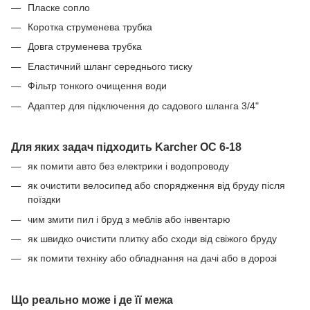
Пласке сопло
Коротка струменева трубка
Довга струменева трубка
Еластичний шланг середнього тиску
Фільтр тонкого очищення води
Адаптер для підключення до садового шланга 3/4"
Для яких задач підходить Karcher OC 6-18
як помити авто без електрики і водопроводу
як очистити велосипед або спорядження від бруду після
поїздки
чим змити пил і бруд з меблів або інвентарю
як швидко очистити плитку або сходи від свіжого бруду
як помити техніку або обладнання на дачі або в дорозі
Що реально може і де її межа