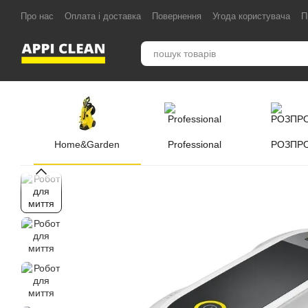
Перейти до основного контенту
Про нас
Оплата і доставка
Повернення
Угода користувача
П
Home&Garden
Professional
РОЗПР