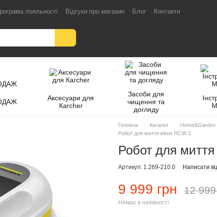
рограма лояльності
Відгуки про магазин
Блог
Контакти
Засоби для
Аксесуари для
Інст
ОДАЖ
чищення та
Кarcher
M
догляду
Головна
Каталог
Home&Garden
Робот для миття вікон RCW 2
Робот для миття
Артикул: 1.269-210.0
Написати ві
9 999 грн
12 999
Немає в наявності