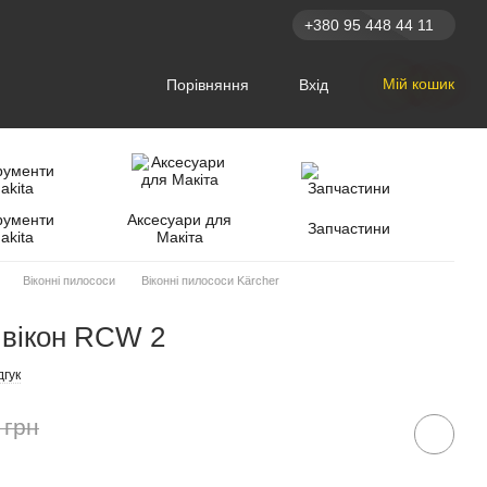
+380 95 448 44 11
Мій кошик
Порівняння
Вхід
рументи
Аксесуари для
Запчастини
akita
Макіта
Віконні пилососи
Віконні пилососи Kärcher
 вікон RCW 2
дгук
 грн