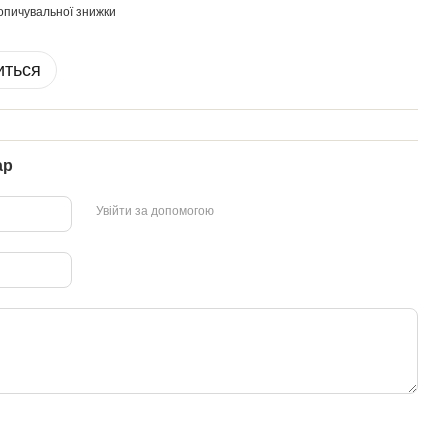
опичувальної знижки
иться
ар
Увійти за допомогою