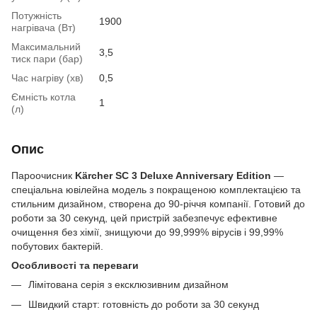
Потужність
1900
нагрівача (Вт)
Максимальний
3,5
тиск пари (бар)
Час нагріву (хв)
0,5
Ємність котла
1
(л)
Опис
Пароочисник
Kärcher SC 3 Deluxe Anniversary Edition
—
спеціальна ювілейна модель з покращеною комплектацією та
стильним дизайном, створена до 90-річчя компанії. Готовий до
роботи за 30 секунд, цей пристрій забезпечує ефективне
очищення без хімії, знищуючи до 99,999% вірусів і 99,99%
побутових бактерій.
Особливості та переваги
Лімітована серія з ексклюзивним дизайном
Швидкий старт: готовність до роботи за 30 секунд