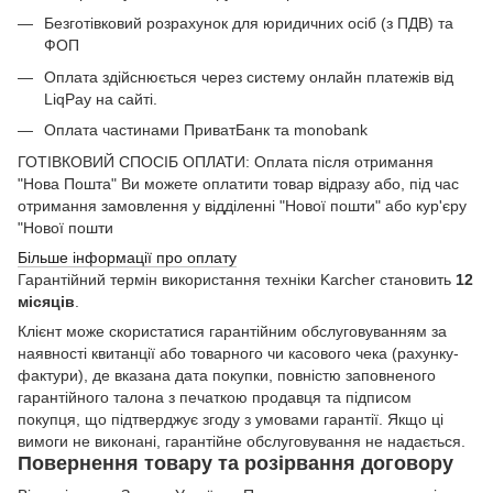
Безготівковий розрахунок для юридичних осіб (з ПДВ) та
ФОП
Оплата здійснюється через систему онлайн платежів від
LiqPay на сайті.
Оплата частинами ПриватБанк та monobank
ГОТІВКОВИЙ СПОСІБ ОПЛАТИ: Оплата після отримання
"Нова Пошта" Ви можете оплатити товар відразу або, під час
отримання замовлення у відділенні "Нової пошти" або кур'єру
"Нової пошти
Більше інформації про оплату
Гарантійний термін використання техніки Karcher становить
12
місяців
.
Клієнт може скористатися гарантійним обслуговуванням за
наявності квитанції або товарного чи касового чека (рахунку-
фактури), де вказана дата покупки, повністю заповненого
гарантійного талона з печаткою продавця та підписом
покупця, що підтверджує згоду з умовами гарантії. Якщо ці
вимоги не виконані, гарантійне обслуговування не надається.
Повернення товару та розірвання договору