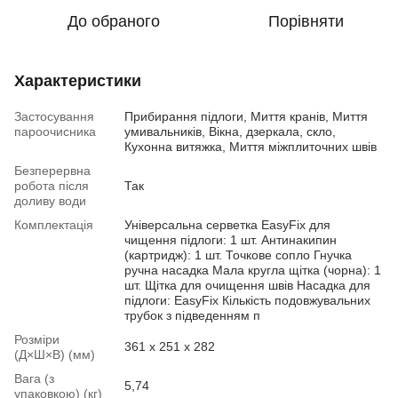
До обраного
Порівняти
Характеристики
Застосування
Прибирання підлоги, Миття кранів, Миття
пароочисника
умивальників, Вікна, дзеркала, скло,
Кухонна витяжка, Миття міжплиточних швів
Безперервна
робота після
Так
доливу води
Комплектація
Універсальна серветка EasyFix для
чищення підлоги: 1 шт. Антинакипин
(картридж): 1 шт. Точкове сопло Гнучка
ручна насадка Мала кругла щітка (чорна): 1
шт. Щітка для очищення швів Насадка для
підлоги: EasyFix Кількість подовжувальних
трубок з підведенням п
Розміри
361 x 251 x 282
(Д×Ш×В) (мм)
Вага (з
5,74
упаковкою) (кг)