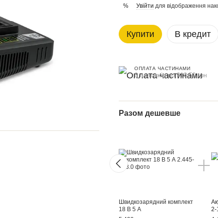
Увійти
для відображення нак
%
Купити
В кредит
ОПЛАТА ЧАСТИНАМИ
6 платежів по 916.50 грн
Разом дешевше
Швидкозарядний комплект
Ак
18 В 5 А
2-