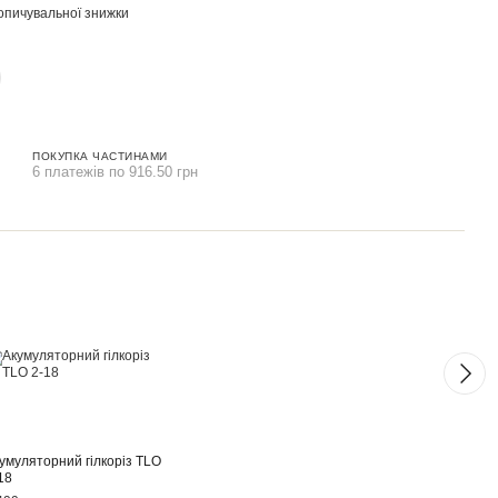
опичувальної знижки
ПОКУПКА ЧАСТИНАМИ
6 платежів по 916.50 грн
Раз
умуляторний гілкоріз TLO
Швид
18
18 В 