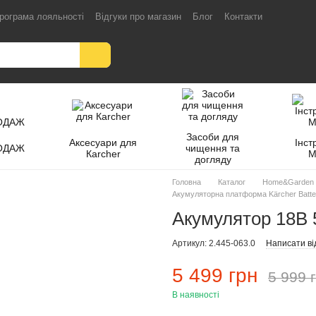
рограма лояльності
Відгуки про магазин
Блог
Контакти
Засоби для
Аксесуари для
Інст
ОДАЖ
чищення та
Кarcher
M
догляду
Головна
Каталог
Home&Garden
Акумуляторна платформа Kärcher Batte
Акумулятор 18В 
Артикул: 2.445-063.0
Написати ві
5 499 грн
5 999 
В наявності