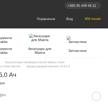
+380 95 448 44 11
Мій кошик
Порівняння
Вхід
рументи
Аксесуари для
Запчастини
akita
Макіта
Акумуляторна платформа Kärcher Battery Power
ry Power Kärcher
Швидкозарядний комплект 18 В 5 А
5,0 Ач
дгук
грн