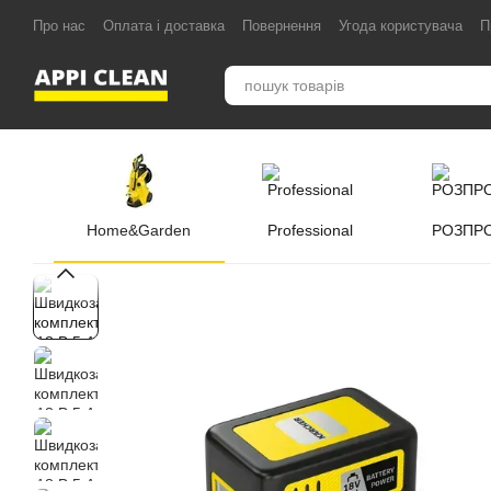
Перейти до основного контенту
Про нас
Оплата і доставка
Повернення
Угода користувача
П
Home&Garden
Professional
РОЗПР