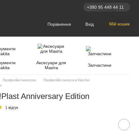
+380 95 448 44 11
Мій кошик
Порівняння
Вхід
рументи
Аксесуари для
Запчастини
akita
Макіта
Професійні пилососи
Професійні пилососи Kärcher
on
!Plast Anniversary Edition
1 відгук