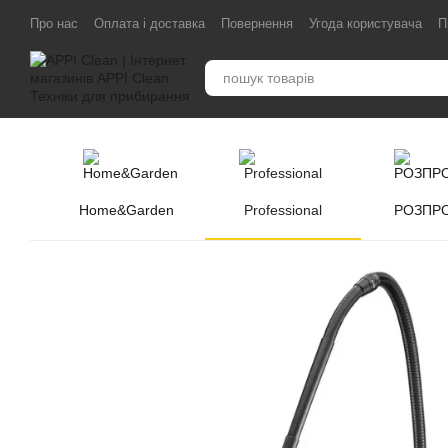
Перейти до основного контенту
Про нас
Оплата і доставка
Повернення
Угода користувача
П
Home&Garden
Professional
РОЗПР