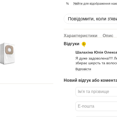
Увійти
для відображення нак
%
Повідомити, коли з'яв
Характеристики
Опис
Відгуки
1
Шалахіна Юлія Олекс
Я дуже задоволена!!!! Л
збирає шерсть та волос
Відповісти
Новий відгук або комент