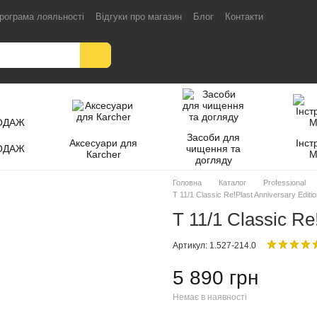
рограма лояльності
Відгуки про магазин
Блог
Контакти
Засоби для
Аксесуари для
Інст
ОДАЖ
чищення та
Кarcher
M
догляду
Головна
Каталог
Professional
T 11/1 Classic Re!Plast Anniversary Editi
T 11/1 Classic Re
Артикул: 1.527-214.0
5 890 грн
Немає в наявності