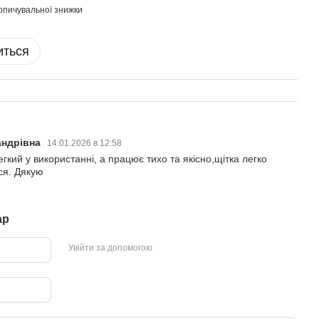
опичувальної знижки
иться
андрівна
14.01.2026 в 12:58
егкий у використанні, а працює тихо та якісно,щітка легко
ся. Дякую
ар
Увійти за допомогою