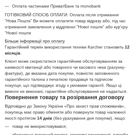
Оплата частинами ПриватБанк та monobank
ГОТІВКОВИЙ СПОСІБ ОПЛАТИ: Оплата після отримання
"Нова Пошта" Ви можете оплатити товар відразу або, під час
отримання замовлення у відділенні "Нової пошти" або кур'єру
"Нової пошти
Більше інформації про оплату
Гарантійний термін використання техніки Karcher становить
12
місяців
.
Клієнт може скористатися гарантійним обслуговуванням за
наявності квитанції або товарного чи касового чека (рахунку-
фактури), де вказана дата покупки, повністю заповненого
гарантійного талона з печаткою продавця та підписом
покупця, що підтверджує згоду з умовами гарантії. Якщо ці
вимоги не виконані, гарантійне обслуговування не надається.
Повернення товару та розірвання договору
Відповідно до Закону України «Про захист прав споживачів»,
покупець має право обміняти або повернути товар належної
якості протягом
14 днів
(без урахування дня покупки), якщо:
товар не використовувався;
збережено товарний вигляд, споживчі властивості, пломби,