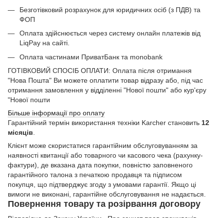
Безготівковий розрахунок для юридичних осіб (з ПДВ) та
ФОП
Оплата здійснюється через систему онлайн платежів від
LiqPay на сайті.
Оплата частинами ПриватБанк та monobank
ГОТІВКОВИЙ СПОСІБ ОПЛАТИ: Оплата після отримання
"Нова Пошта" Ви можете оплатити товар відразу або, під час
отримання замовлення у відділенні "Нової пошти" або кур'єру
"Нової пошти
Більше інформації про оплату
Гарантійний термін використання техніки Karcher становить
12
місяців
.
Клієнт може скористатися гарантійним обслуговуванням за
наявності квитанції або товарного чи касового чека (рахунку-
фактури), де вказана дата покупки, повністю заповненого
гарантійного талона з печаткою продавця та підписом
покупця, що підтверджує згоду з умовами гарантії. Якщо ці
вимоги не виконані, гарантійне обслуговування не надається.
Повернення товару та розірвання договору