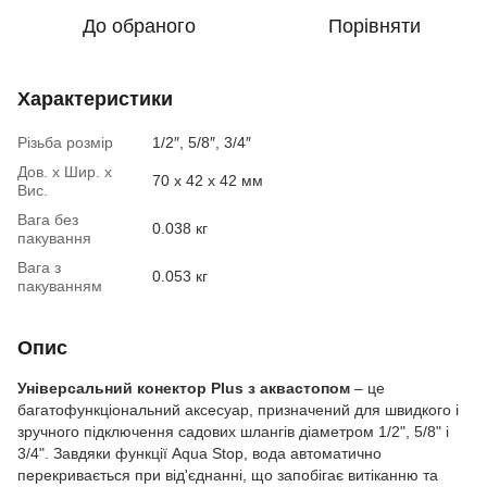
До обраного
Порівняти
Характеристики
Різьба розмір
1/2″, 5/8″, 3/4″
Дов. х Шир. х
70 x 42 x 42 мм
Вис.
Вага без
0.038 кг
пакування
Вага з
0.053 кг
пакуванням
Опис
Універсальний конектор Plus з аквастопом
– це
багатофункціональний аксесуар, призначений для швидкого і
зручного підключення садових шлангів діаметром 1/2", 5/8" і
3/4". Завдяки функції Aqua Stop, вода автоматично
перекривається при від'єднанні, що запобігає витіканню та