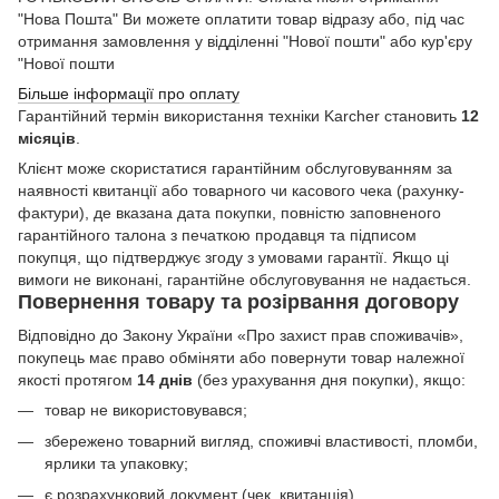
"Нова Пошта" Ви можете оплатити товар відразу або, під час
отримання замовлення у відділенні "Нової пошти" або кур'єру
"Нової пошти
Більше інформації про оплату
Гарантійний термін використання техніки Karcher становить
12
місяців
.
Клієнт може скористатися гарантійним обслуговуванням за
наявності квитанції або товарного чи касового чека (рахунку-
фактури), де вказана дата покупки, повністю заповненого
гарантійного талона з печаткою продавця та підписом
покупця, що підтверджує згоду з умовами гарантії. Якщо ці
вимоги не виконані, гарантійне обслуговування не надається.
Повернення товару та розірвання договору
Відповідно до Закону України «Про захист прав споживачів»,
покупець має право обміняти або повернути товар належної
якості протягом
14 днів
(без урахування дня покупки), якщо:
товар не використовувався;
збережено товарний вигляд, споживчі властивості, пломби,
ярлики та упаковку;
є розрахунковий документ (чек, квитанція)