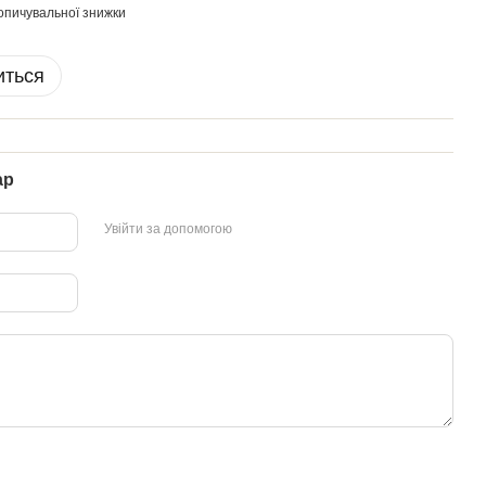
опичувальної знижки
иться
ар
Увійти за допомогою