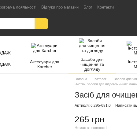
рограма лояльності
Відгуки про магазин
Блог
Контакти
Засоби для
Аксесуари для
Інст
ОДАЖ
чищення та
Кarcher
M
догляду
Головна
Каталог
Засоби для чи
Чистячі засоби для підлогомийних маш
Засіб для очище
Артикул: 6.295-681.0
Написати ві
265 грн
Немає в наявності