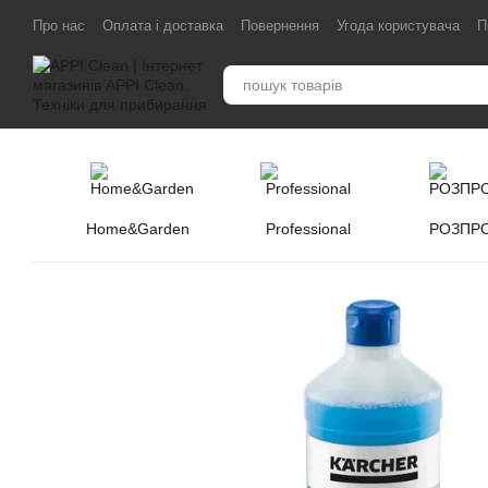
Перейти до основного контенту
Про нас
Оплата і доставка
Повернення
Угода користувача
П
Home&Garden
Professional
РОЗПР