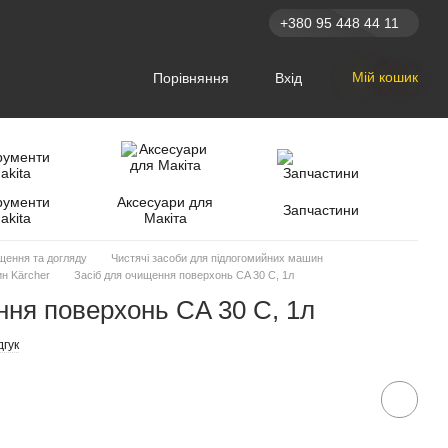
+380 95 448 44 11
Мій кошик
Порівняння
Вхід
рументи
Аксесуари для
Запчастини
akita
Макіта
щення та догляду
Чистячі засоби для підлогомийних машин
ин Kärcher
Засіб для очищення поверхонь CA 30 C, 1л
ння поверхонь CA 30 C, 1л
дгук