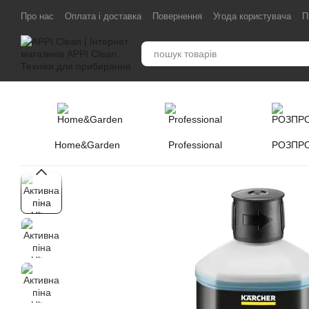
Перейти до основного контенту
Про нас
Оплата і доставка
Повернення
Угода користувача
П
Home&Garden
Professional
РОЗПР