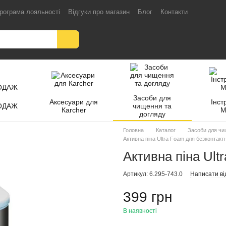
рограма лояльності
Відгуки про магазин
Блог
Контакти
Засоби для
Аксесуари для
Інст
ОДАЖ
чищення та
Кarcher
M
догляду
Головна
Каталог
Засоби для чи
Активна піна Ultra Foam для безконтакт
Активна піна Ult
Артикул: 6.295-743.0
Написати ві
399 грн
В наявності