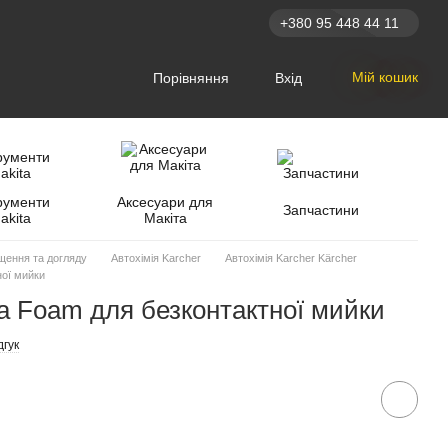
+380 95 448 44 11
Мій кошик
Порівняння
Вхід
рументи
Аксесуари для
Запчастини
akita
Макіта
щення та догляду
Автохімія Karcher
Автохімія Karcher Kärcher
ної мийки
ra Foam для безконтактної мийки
дгук