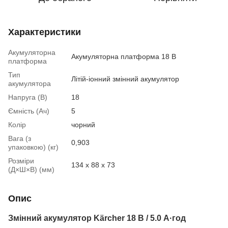
Характеристики
Акумуляторна
Акумуляторна платформа 18 В
платформа
Тип
Літій-іонний змінний акумулятор
акумулятора
Напруга (В)
18
Ємність (Ач)
5
Колір
чорний
Вага (з
0,903
упаковкою) (кг)
Розміри
134 x 88 x 73
(Д×Ш×В) (мм)
Опис
Змінний акумулятор Kärcher 18 В / 5.0 А·год