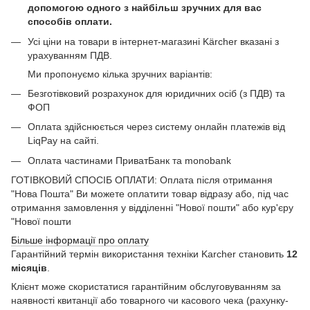
допомогою одного з найбільш зручних для вас
способів оплати.
Усі ціни на товари в інтернет-магазині Kärcher вказані з
урахуванням ПДВ.
Ми пропонуємо кілька зручних варіантів:
Безготівковий розрахунок для юридичних осіб (з ПДВ) та
ФОП
Оплата здійснюється через систему онлайн платежів від
LiqPay на сайті.
Оплата частинами ПриватБанк та monobank
ГОТІВКОВИЙ СПОСІБ ОПЛАТИ: Оплата після отримання
"Нова Пошта" Ви можете оплатити товар відразу або, під час
отримання замовлення у відділенні "Нової пошти" або кур'єру
"Нової пошти
Більше інформації про оплату
Гарантійний термін використання техніки Karcher становить
12
місяців
.
Клієнт може скористатися гарантійним обслуговуванням за
наявності квитанції або товарного чи касового чека (рахунку-