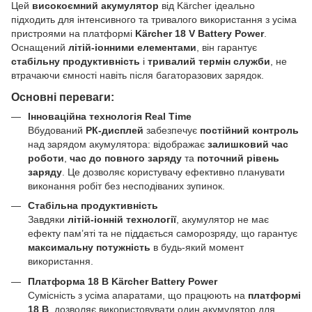
Цей
високоємний акумулятор
від Kärcher ідеально
підходить для інтенсивного та тривалого використання з усіма
пристроями на платформі
Kärcher 18 V Battery Power
.
Оснащений
літій-іонними елементами
, він гарантує
стабільну продуктивність
і
тривалий термін служби
, не
втрачаючи ємності навіть після багаторазових зарядок.
Основні переваги:
Інноваційна технологія Real Time
Вбудований
РК-дисплей
забезпечує
постійний контроль
над зарядом акумулятора: відображає
залишковий час
роботи
,
час до повного заряду
та
поточний рівень
заряду
. Це дозволяє користувачу ефективно планувати
виконання робіт без несподіваних зупинок.
Стабільна продуктивність
Завдяки
літій-іонній технології
, акумулятор не має
ефекту пам’яті та не піддається саморозряду, що гарантує
максимальну потужність
в будь-який момент
використання.
Платформа 18 В Kärcher Battery Power
Сумісність з усіма апаратами, що працюють на
платформі
18 В
, дозволяє використовувати один акумулятор для