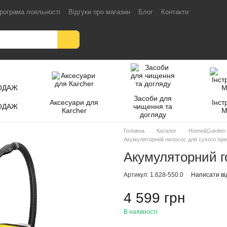
рограма лояльності
Відгуки про магазин
Блог
Контакти
Засоби для
Аксесуари для
Інст
ОДАЖ
чищення та
Кarcher
M
догляду
Головна
Каталог
Home&Garden
Акумуляторний пилосос для сухого при
Акумуляторний г
Артикул: 1.628-550.0
Написати ві
4 599 грн
В наявності