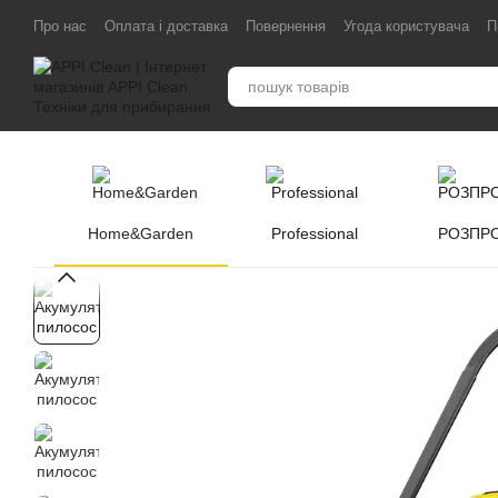
Перейти до основного контенту
Про нас
Оплата і доставка
Повернення
Угода користувача
П
Home&Garden
Professional
РОЗПР