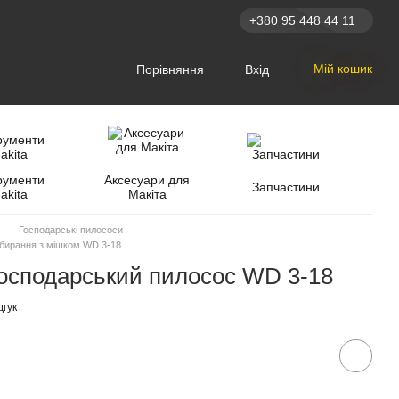
+380 95 448 44 11
Мій кошик
Порівняння
Вхід
рументи
Аксесуари для
Запчастини
akita
Макіта
Господарські пилососи
бирання з мішком WD 3-18
осподарський пилосос WD 3-18
дгук