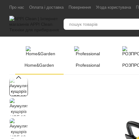
Перейти до основного контенту
Про нас
Оплата і доставка
Повернення
Угода користувача
П
Home&Garden
Professional
РОЗПР