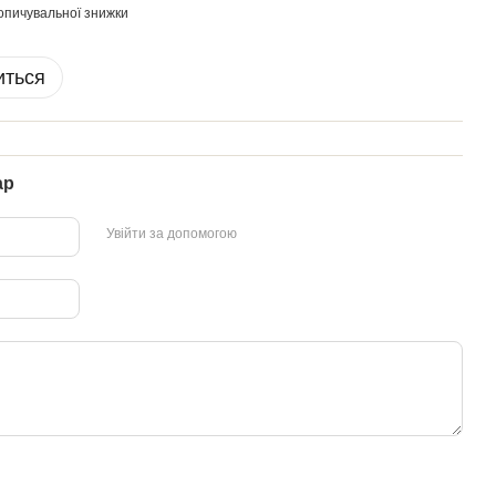
опичувальної знижки
иться
ар
Увійти за допомогою