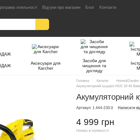
рограма лояльності
Відгуки про магазин
Блог
Контакти
Засоби для
Аксесуари для
Інст
ОДАЖ
чищення та
Кarcher
M
догляду
Головна
Каталог
Home&Garden
Акумуляторний кущоріз HGE 18-45 Batt
Акумуляторний к
Артикул: 1.444-230.0
Написати ві
4 999 грн
Немає в наявності