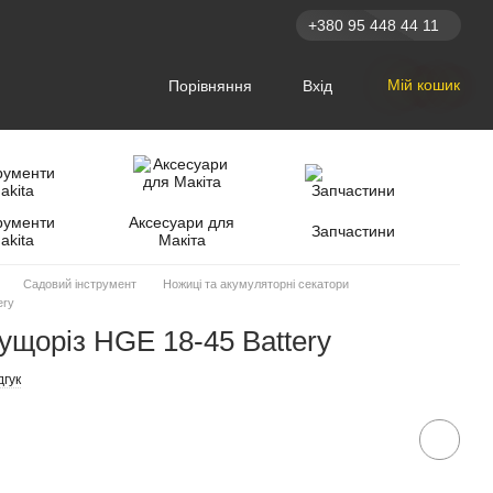
+380 95 448 44 11
Мій кошик
Порівняння
Вхід
рументи
Аксесуари для
Запчастини
akita
Макіта
Садовий інструмент
Ножиці та акумуляторні секатори
ery
ущоріз HGE 18-45 Battery
дгук