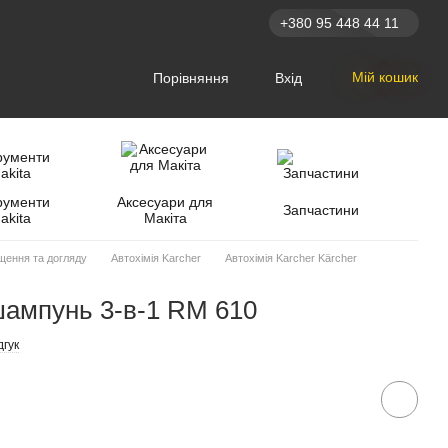
+380 95 448 44 11
Мій кошик
Порівняння
Вхід
рументи
Аксесуари для
Запчастини
akita
Макіта
щення та догляду
Автохімія Karcher
Автохімія Karcher Kärcher
ампунь 3-в-1 RM 610
дгук