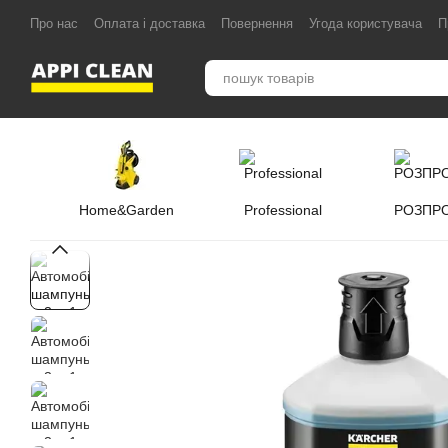
Перейти до основного контенту
Про нас
Оплата і доставка
Повернення
Угода користувача
П
Home&Garden
Professional
РОЗПР