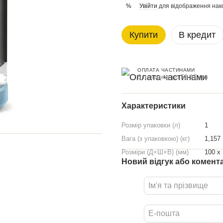
Увійти
для відображення нак
%
Купити
В кредит
ОПЛАТА ЧАСТИНАМИ
6 платежів по 58.17 грн
Характеристики
Розмір упаковки (л)
1
Вага (з упаковкою) (кг)
1,157
Розміри (Д×Ш×В) (мм)
100 x
Новий відгук або комент