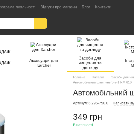
рограма лояльності
Відгуки про магазин
Блог
Контакти
Засоби для
Аксесуари для
Інст
ОДАЖ
чищення та
Кarcher
M
догляду
Головна
Каталог
Засоби для чи
Автомобільний шампунь 3-в-1 RM 610
Автомобільний ш
Артикул: 6.295-750.0
Написати ві
349 грн
В наявності