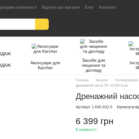
рограма лояльності
Відгуки про магазин
Блог
Контакти
Засоби для
Аксесуари для
Інст
ОДАЖ
чищення та
Кarcher
M
догляду
Головна
Каталог
Home&Garden
Дренажний насос SP 16.000 Dual
Дренажний насос
Артикул: 1.645-832.0
Написати ві
6 399 грн
В наявності