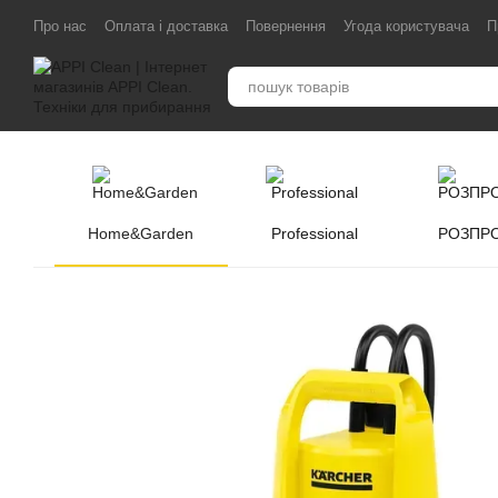
Перейти до основного контенту
Про нас
Оплата і доставка
Повернення
Угода користувача
П
Home&Garden
Professional
РОЗПР