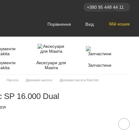
+380 95 448 44 11
Мій кошик
Порівняння
Вхід
рументи
Аксесуари для
Запчастини
akita
Макіта
Насоси
Дренажні насоси
Дренажні насоси Kärcher
 SP 16.000 Dual
дгук