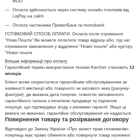
ФОП
Оплата здійснюється через систему онлайн платежів від
LiqPay на сайті.
Оплата частинами ПриватБанк та monobank
ГОТІВКОВИЙ СПОСІБ ОПЛАТИ: Оплата після отримання
"Нова Пошта" Ви можете оплатити товар відразу або, під час
отримання замовлення у відділенні "Нової пошти" або кур'єру
"Нової пошти
Більше інформації про оплату
Гарантійний термін використання техніки Karcher становить
12
місяців
.
Клієнт може скористатися гарантійним обслуговуванням за
наявності квитанції або товарного чи касового чека (рахунку-
фактури), де вказана дата покупки, повністю заповненого
гарантійного талона з печаткою продавця та підписом
покупця, що підтверджує згоду з умовами гарантії. Якщо ці
вимоги не виконані, гарантійне обслуговування не надається.
Повернення товару та розірвання договору
Відповідно до Закону України «Про захист прав споживачів»,
покупець має право обміняти або повернути товар належної