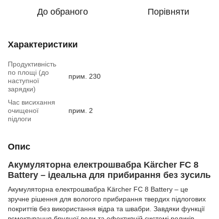
До обраного
Порівняти
Характеристики
Продуктивність
по площі (до
прим. 230
наступної
зарядки)
Час висихання
очищеної
прим. 2
підлоги
Опис
Акумуляторна електрошвабра Kärcher FC 8
Battery – ідеальна для прибирання без зусиль
Акумуляторна електрошвабра Kärcher FC 8 Battery – це
зручне рішення для вологого прибирання твердих підлогових
покриттів без використання відра та швабри. Завдяки функції
всмоктування брудної води та ефективній системі роликів,