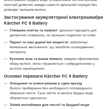
пристрій дозволяє швидко навести ідеальний порядок без
розводів і залишків вологи.
Застосування акумуляторної електрошвабри
Kärcher FC 8 Battery
Глянцева плитка та ламінат:
ідеально підходить для
делікатних поверхонь, не залишає подряпин чи плям.
Паркет та інші дерев’яні покриття:
забезпечує
мінімальне зволоження, що запобігає пошкодженню
матеріалу.
Кухонна зона та ванна кімната:
завдяки ефективному
збору вологи, легко справляється з забрудненнями у
вологих приміщеннях.
Основні переваги Kärcher FC 8 Battery
Очищення та всмоктування в один прохід
Вологе прибирання без необхідності попереднього
збирання сміття. Сухе сміття та волога брудна вода
збираються одночасно.
Знімні контейнери для чистої та брудної води