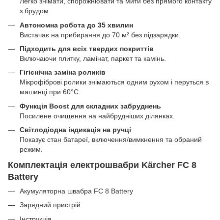
Легко знімати, спорожнювати та мити без прямого контакту
з брудом.
Автономна робота до 35 хвилин
Вистачає на прибирання до 70 м² без підзарядки.
Підходить для всіх твердих покриттів
Включаючи плитку, ламінат, паркет та камінь.
Гігієнічна заміна роликів
Мікрофіброві ролики знімаються одним рухом і перуться в
машинці при 60°C.
Функція Boost для складних забруднень
Посилене очищення на найбрудніших ділянках.
Світлодіодна індикація на ручці
Показує стан батареї, включення/вимкнення та обраний
режим.
Комплектація електрошвабри Kärcher FC 8
Battery
Акумуляторна швабра FC 8 Battery
Зарядний пристрій
Інструкція