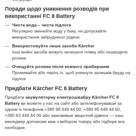
Поради щодо уникнення розводів при
використанні FC 8 Battery
Чиста вода – чиста підлога
Регулярно змінюйте воду у баку, не допускайте
використання забрудненої рідини.
Використовуйте лише засоби Kärcher
Інші мийні засоби можуть залишати плівку або пошкодити
ролики.
Очищуйте ролики після кожного прибирання
Промивайте або періть їх, щоб уникнути залишків бруду на
підлозі.
Придбати Kärcher FC 8 Battery
Придбати
акумуляторну електрошвабру Kärcher FC 8
Battery
ви можете у нас на сайті або зателефонувавши за
одним із телефонів +380 98 448 44 00, +380 95 448 44 00,
+380 63 448 44 00 або замовивши зворотній дзвінок — наш
менеджер допоможе вам з вибором товару або підбере все
необхідне.