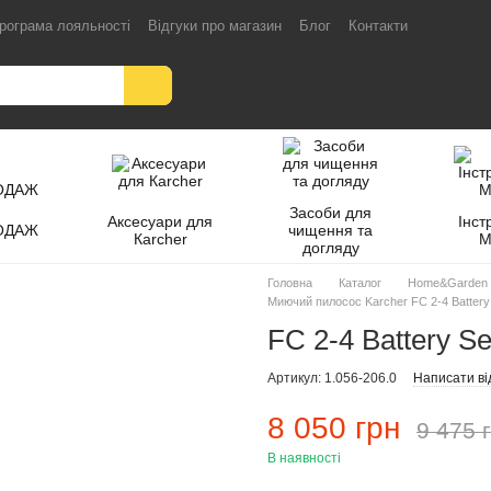
рограма лояльності
Відгуки про магазин
Блог
Контакти
Засоби для
Аксесуари для
Інст
ОДАЖ
чищення та
Кarcher
M
догляду
Головна
Каталог
Home&Garden
Миючий пилосос Karcher FC 2-4 Batter
FC 2-4 Battery S
Артикул: 1.056-206.0
Написати ві
8 050 грн
9 475 
В наявності