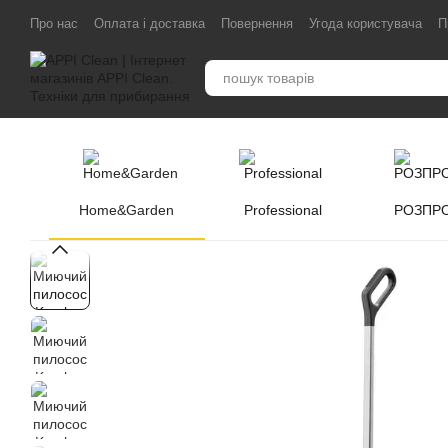
Перейти до основного контенту
Про нас
Оплата і доставка
Повернення
Угода користувача
П
Home&Garden
Professional
РОЗПР