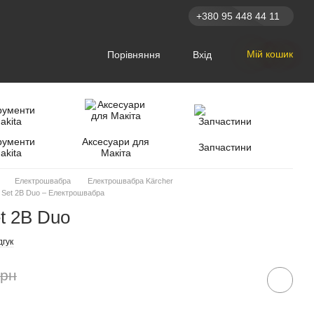
+380 95 448 44 11
Мій кошик
Порівняння
Вхід
рументи
Аксесуари для
Запчастини
akita
Макіта
Електрошвабра
Електрошвабра Kärcher
y Set 2B Duo – Електрошвабра
et 2B Duo
дгук
грн