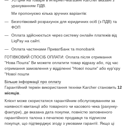
Усі ціни на товари в інтернет-магазині Kärcher вказані з
урахуванням ПДВ.
Ми пропонуємо кілька зручних варіантів:
Безготівковий розрахунок для юридичних осіб (з ПДВ) та
ФОП
Оплата здійснюється через систему онлайн платежів від
LiqPay на сайті.
Оплата частинами ПриватБанк та monobank
ГОТІВКОВИЙ СПОСІБ ОПЛАТИ: Оплата після отримання
"Нова Пошта" Ви можете оплатити товар відразу або, під час
отримання замовлення у відділенні "Нової пошти" або кур'єру
"Нової пошти
Більше інформації про оплату
Гарантійний термін використання техніки Karcher становить
12
місяців
.
Клієнт може скористатися гарантійним обслуговуванням за
наявності квитанції або товарного чи касового чека (рахунку-
фактури), де вказана дата покупки, повністю заповненого
гарантійного талона з печаткою продавця та підписом
покупця, що підтверджує згоду з умовами гарантії. Якщо ці