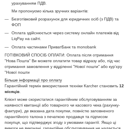
урахуванням ПДВ.
Ми пропонуємо кілька зручних варіантів:
Безготівковий розрахунок для юридичних осіб (з ПДВ) та
ФОП
Оплата здійснюється через систему онлайн платежів від
LiqPay на сайті.
Оплата частинами ПриватБанк та monobank
ГОТІВКОВИЙ СПОСІБ ОПЛАТИ: Оплата після отримання
"Нова Пошта" Ви можете оплатити товар відразу або, під час
отримання замовлення у відділенні "Нової пошти" або кур'єру
"Нової пошти
Більше інформації про оплату
Гарантійний термін використання техніки Karcher становить
12
місяців
.
Клієнт може скористатися гарантійним обслуговуванням за
наявності квитанції або товарного чи касового чека (рахунку-
фактури), де вказана дата покупки, повністю заповненого
гарантійного талона з печаткою продавця та підписом
покупця, що підтверджує згоду з умовами гарантії. Якщо ці
вимоги не виконані, гарантійне обслуговування не надається.