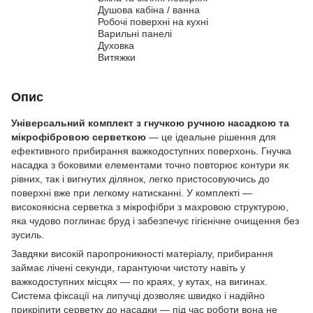
Душова кабіна / ванна
Робочі поверхні на кухні
Варильні панелі
Духовка
Витяжки
Опис
Універсальний комплект з гнучкою ручною насадкою та
мікрофібровою серветкою
— це ідеальне рішення для
ефективного прибирання важкодоступних поверхонь. Гнучка
насадка з боковими елементами точно повторює контури як
рівних, так і вигнутих ділянок, легко пристосовуючись до
поверхні вже при легкому натисканні. У комплекті —
високоякісна серветка з мікрофібри з махровою структурою,
яка чудово поглинає бруд і забезпечує гігієнічне очищення без
зусиль.
Завдяки високій паропроникності матеріалу, прибирання
займає лічені секунди, гарантуючи чистоту навіть у
важкодоступних місцях — по краях, у кутах, на вигинах.
Система фіксації на липучці дозволяє швидко і надійно
прикріпити серветку до насадки — під час роботи вона не