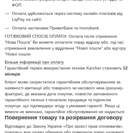
ФОП
Оплата здійснюється через систему онлайн платежів від
LiqPay на сайті.
Оплата частинами ПриватБанк та monobank
ГОТІВКОВИЙ СПОСІБ ОПЛАТИ: Оплата після отримання
"Нова Пошта" Ви можете оплатити товар відразу або, під час
отримання замовлення у відділенні "Нової пошти" або кур'єру
"Нової пошти
Більше інформації про оплату
Гарантійний термін використання техніки Karcher становить
12
місяців
.
Клієнт може скористатися гарантійним обслуговуванням за
наявності квитанції або товарного чи касового чека (рахунку-
фактури), де вказана дата покупки, повністю заповненого
гарантійного талона з печаткою продавця та підписом
покупця, що підтверджує згоду з умовами гарантії. Якщо ці
вимоги не виконані, гарантійне обслуговування не надається.
Повернення товару та розірвання договору
Відповідно до Закону України «Про захист прав споживачів»,
покупець має право обміняти або повернути товар належної