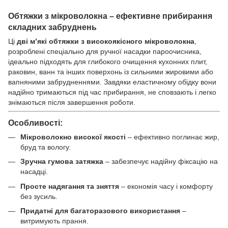
Обтяжки з мікроволокна – ефективне прибирання
складних забруднень
Ці
дві м’які обтяжки з високоякісного мікроволокна
,
розроблені спеціально для ручної насадки пароочисника,
ідеально підходять для глибокого очищення кухонних плит,
раковин, ванн та інших поверхонь із сильними жировими або
вапняними забрудненнями. Завдяки еластичному обідку вони
надійно тримаються під час прибирання, не сповзають і легко
знімаються після завершення роботи.
Особливості:
Мікроволокно високої якості
– ефективно поглинає жир,
бруд та вологу.
Зручна гумова затяжка
– забезпечує надійну фіксацію на
насадці.
Просте надягання та зняття
– економія часу і комфорту
без зусиль.
Придатні для багаторазового використання
–
витримують прання.