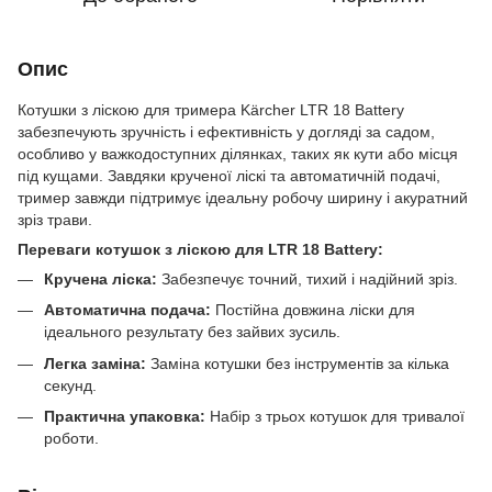
Опис
Котушки з ліскою для тримера Kärcher LTR 18 Battery
забезпечують зручність і ефективність у догляді за садом,
особливо у важкодоступних ділянках, таких як кути або місця
під кущами. Завдяки крученої ліскі та автоматичній подачі,
тример завжди підтримує ідеальну робочу ширину і акуратний
зріз трави.
Переваги котушок з ліскою для LTR 18 Battery:
Кручена ліска:
Забезпечує точний, тихий і надійний зріз.
Автоматична подача:
Постійна довжина ліски для
ідеального результату без зайвих зусиль.
Легка заміна:
Заміна котушки без інструментів за кілька
секунд.
Практична упаковка:
Набір з трьох котушок для тривалої
роботи.