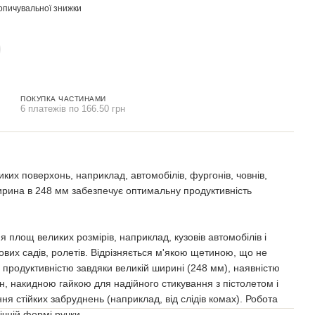
опичувальної знижки
ПОКУПКА ЧАСТИНАМИ
6 платежів по 166.50 грн
ких поверхонь, наприклад, автомобілів, фургонів, човнів,
ирина в 248 мм забезпечує оптимальну продуктивність
 площ великих розмірів, наприклад, кузовів автомобілів і
ових садів, ролетів. Відрізняється м'якою щетиною, що не
продуктивністю завдяки великій ширині (248 мм), наявністю
ин, накидною гайкою для надійного стикування з пістолетом і
я стійких забруднень (наприклад, від слідів комах). Робота
чній формі ручки.