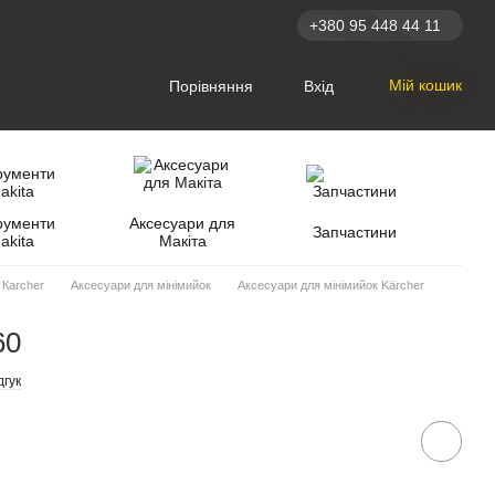
+380 95 448 44 11
Мій кошик
Порівняння
Вхід
рументи
Аксесуари для
Запчастини
akita
Макіта
 Кarcher
Аксесуари для мінімийок
Аксесуари для мінімийок Kärcher
60
дгук