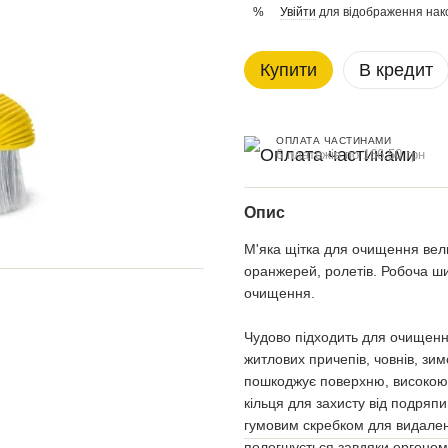
Увійти
для відображення нак
%
Купити
В кредит
ОПЛАТА ЧАСТИНАМИ
6 платежів по 166.50 грн
Опис
М'яка щітка для очищення вели
оранжерей, ролетів. Робоча ш
очищення.
Чудово підходить для очищення
житлових причепів, човнів, зим
пошкоджує поверхню, високою 
кільця для захисту від подряп
гумовим скребком для видаленн
полегшується завдяки ергономі