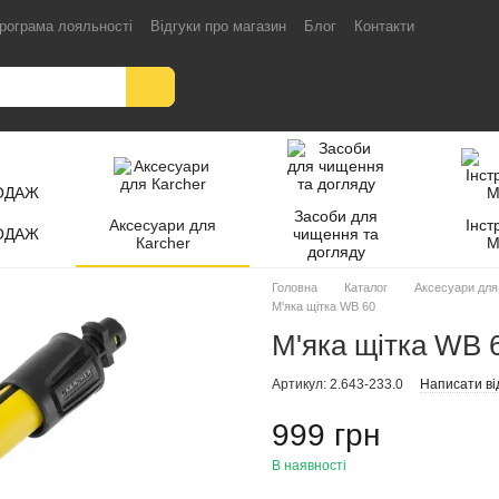
рограма лояльності
Відгуки про магазин
Блог
Контакти
Засоби для
Аксесуари для
Інст
ОДАЖ
чищення та
Кarcher
M
догляду
Головна
Каталог
Аксесуари для
М'яка щітка WB 60
М'яка щітка WB 
Артикул: 2.643-233.0
Написати ві
999 грн
В наявності