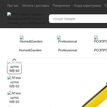
Перейти до основного контенту
Про нас
Оплата і доставка
Повернення
Угода користувача
П
Home&Garden
Professional
РОЗПР