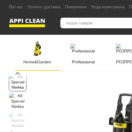
Перейти до основного контенту
Про нас
Оплата і доставка
Повернення
Угода користувача
П
Home&Garden
Professional
РОЗПР