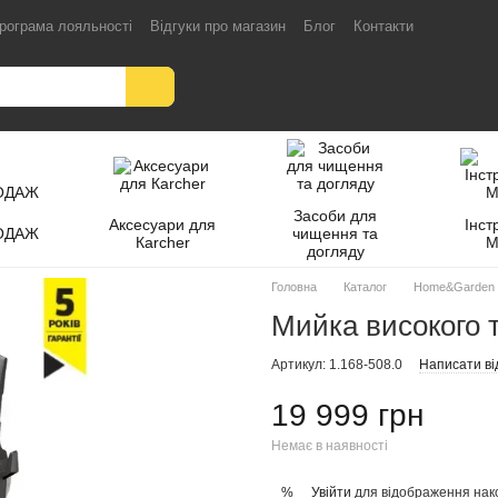
рограма лояльності
Відгуки про магазин
Блог
Контакти
Засоби для
Аксесуари для
Інст
ОДАЖ
чищення та
Кarcher
M
догляду
Головна
Каталог
Home&Garden
Мийка високого т
Артикул: 1.168-508.0
Написати ві
19 999 грн
Немає в наявності
Увійти
для відображення нак
%