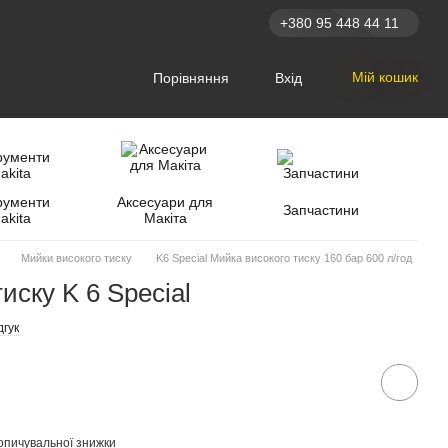
+380 95 448 44 11
Мій кошик
Порівняння
Вхід
рументи
Аксесуари для
Запчастини
akita
Макіта
Мийки високого тиску
K6 Special Мийка високого тиску 160 бар 600 л/год
иску K 6 Special
дгук
опичувальної знижки