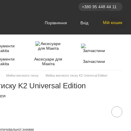
+380 95 448 44 11
Мій кошик
Порівняння
Вхід
рументи
Аксесуари для
Запчастини
akita
Макіта
Мийки високого тиску
Мийка високого тиску K2 Universal Edition
иску K2 Universal Edition
дгук
опичувальної знижки