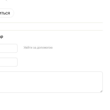
иться
ар
Увійти за допомогою