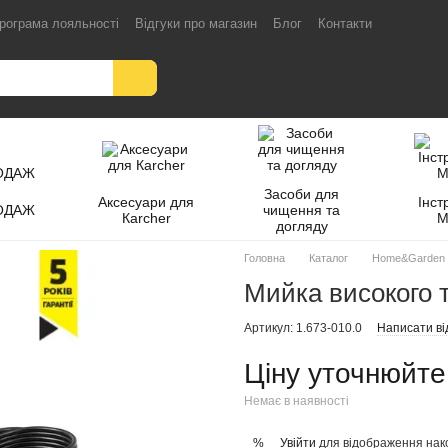
рограма лояльності
Відгуки про магазин
Блог
Контакти
Засоби для
Аксесуари для
Інст
ОДАЖ
чищення та
Кarcher
M
догляду
Головна
Каталог
Home&Garden
Мийка високого т
Артикул: 1.673-010.0
Написати ві
Ціну уточнюйте
Немає в наявності
Увійти
для відображення нак
%