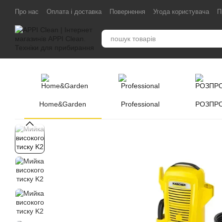
Перейти до основного контенту
Про нас
Оплата і доставка
Повернення
Угода користувача
П
Home&Garden
Professional
РОЗПР