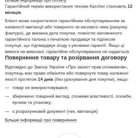
Більше інформації про оплату
Гарантійний термін використання техніки Karcher становить
12
місяців
.
Клієнт може скористатися гарантійним обслуговуванням за
наявності квитанції або товарного чи касового чека (рахунку-
фактури), де вказана дата покупки, повністю заповненого
гарантійного талона з печаткою продавця та підписом
покупця, що підтверджує згоду з умовами гарантії. Якщо ці
вимоги не виконані, гарантійне обслуговування не надається.
Повернення товару та розірвання договору
Відповідно до Закону України «Про захист прав споживачів»,
покупець має право обміняти або повернути товар належної
якості протягом
14 днів
(без урахування дня покупки), якщо:
товар не використовувався;
збережено товарний вигляд, споживчі властивості, пломби,
ярлики та упаковку;
є розрахунковий документ (чек, квитанція)
Більше інформації про повернення