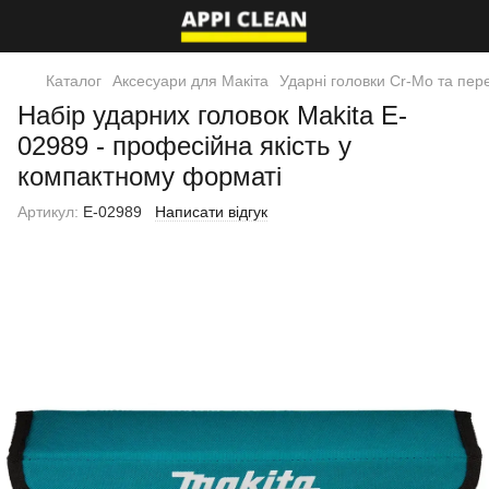
Каталог
Аксесуари для Макіта
Ударні головки Cr-Mo та пер
Набір ударних головок Makita E-
02989 - професійна якість у
компактному форматі
Артикул:
E-02989
Написати відгук